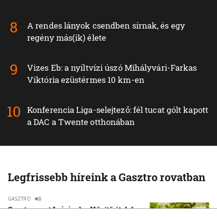
A rendes lányok csendben sírnak, és egy
regény más(ik) élete
Vizes Eb: a nyíltvízi úszó Mihályvári-Farkas
Viktória ezüstérmes 10 km-en
Konferencia Liga-selejtező: fél tucat gólt kapott
a DAC a Twente otthonában
Legfrissebb híreink a Gasztro rovatban
GASZTRO
Gasztrorovat Luigival – Hűsítő ételek a