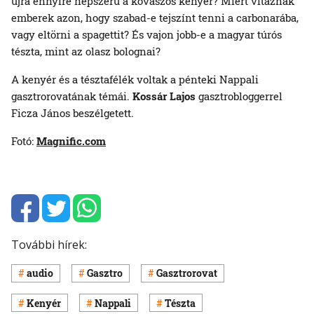
újra ennyire népszerű a kovászos kenyér? Miért vitáznak
emberek azon, hogy szabad-e tejszínt tenni a carbonarába,
vagy eltörni a spagettit? És vajon jobb-e a magyar túrós
tészta, mint az olasz bolognai?
A kenyér és a tésztafélék voltak a pénteki Nappali
gasztrorovatának témái.
Kossár Lajos
gasztrobloggerrel
Ficza János beszélgetett.
Fotó:
Magnific.com
További hírek:
audio
Gasztro
Gasztrorovat
Kenyér
Nappali
Tészta