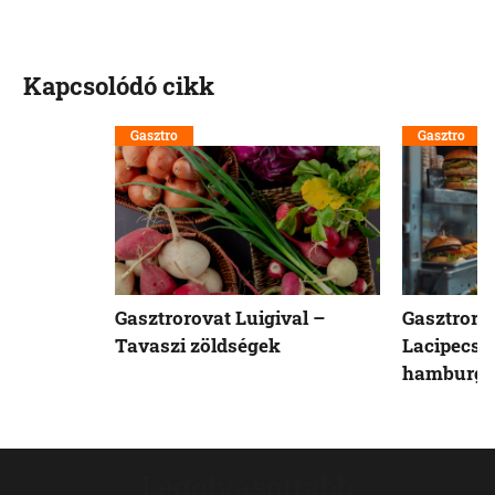
Kapcsolódó cikk
Gasztro
Gasztro
Gasztrorovat Luigival –
Gasztrorov
Tavaszi zöldségek
Lacipecse
hamburge
Legolvasottabb