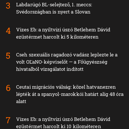
Labdarúgó BL-selejtező, 1. meccs:
Svédországban is nyert a Slovan
Vizes Eb: a nyíltvízi úszó Betlehem Dávid
ezüstérmet harcolt ki 5 kilométeren
Cseh szexuális ragadozó vadász leplezte le a
volt OĽaNO-képviselőt — a Főügyészség
hivatalból vizsgálatot indított
Ceutai migrációs válság: közel hatvanezren
lépték át a spanyol-marokkói határt alig 48 óra
alatt
Vizes Eb: a nyíltvízi úszó Betlehem Dávid
ezüstérmet harcolt ki 10 kilométeren