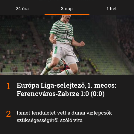
24 óra
3 nap
1 hét
Európa Liga-selejtező, 1. meccs:
Ferencváros‑Zabrze 1:0 (0:0)
Ismét lendületet vett a dunai vízlépcsők
szükségességéről szóló vita