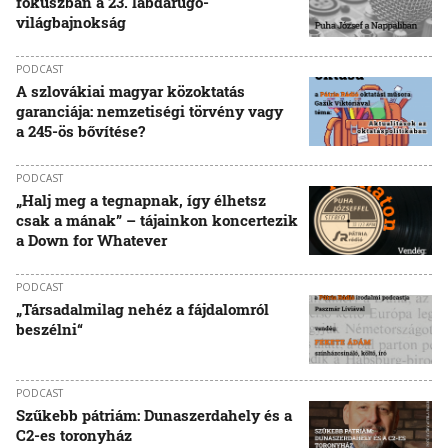
fókuszban a 23. labdarúgó-
világbajnokság
PODCAST
A szlovákiai magyar közoktatás
garanciája: nemzetiségi törvény vagy
a 245-ös bővítése?
PODCAST
„Halj meg a tegnapnak, így élhetsz
csak a mának” – tájainkon koncertezik
a Down for Whatever
PODCAST
„Társadalmilag nehéz a fájdalomról
beszélni“
PODCAST
Szűkebb pátriám: Dunaszerdahely és a
C2-es toronyház