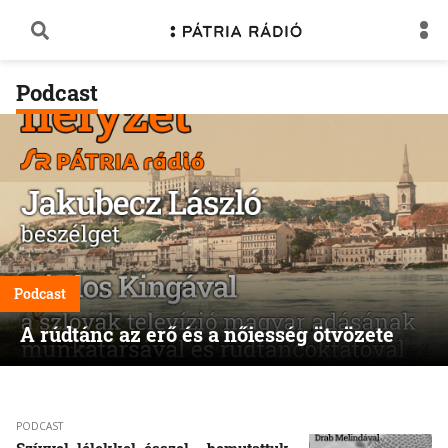
Podcast
Podcast
A rúdtánc az erő és a nőiesség ötvözete
PODCAST