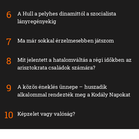
A Hull a pelyhes dinamittól a szocialista
lányregényekig
Ma már sokkal érzelmesebben játszom
Mit jelentett a hatalomváltás a régi időkben az
arisztokrata családok számára?
A közös éneklés ünnepe – huszadik
alkalommal rendezték meg a Kodály Napokat
Képzelet vagy valóság?