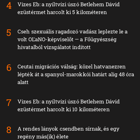
Vizes Eb: a nyíltvízi úszó Betlehem Dávid
ezüstérmet harcolt ki 5 kilométeren
Cseh szexuális ragadozó vadász leplezte le a
volt OĽaNO-képviselőt — a Főügyészség
hivatalból vizsgálatot indított
Ceutai migrációs válság: közel hatvanezren
lépték át a spanyol-marokkói határt alig 48 óra
alatt
Vizes Eb: a nyíltvízi úszó Betlehem Dávid
ezüstérmet harcolt ki 10 kilométeren
A rendes lányok csendben sírnak, és egy
regény más(ik) élete