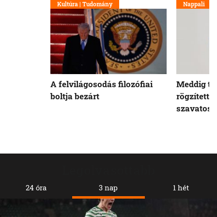
Kultúra | Tudomány
Nappali
A felvilágosodás filozófiai
Meddig tar
boltja bezárt
rögzített 
szavatoss
Legolvasottabb
24 óra
3 nap
1 hét