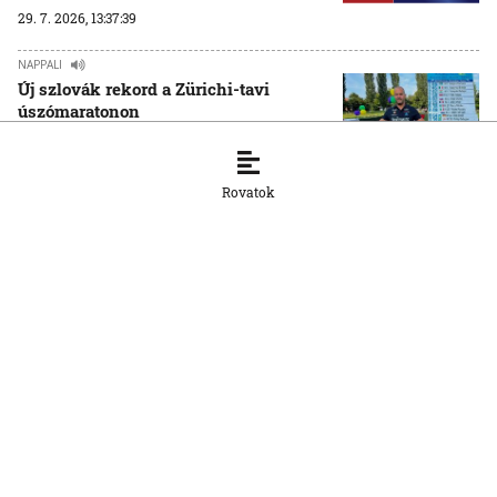
29. 7. 2026, 13:37:39
NAPPALI
Új szlovák rekord a Zürichi-tavi
úszómaratonon
29. 7. 2026, 9:08:40
NAPPALI
Rovatok
Európa-bajnok futója lett a szepsi
atlétikai klubnak
29. 7. 2026, 8:49:41
NAPPALI
„Ha az ember kitűz maga elé egy célt,
azt sok munkával el lehet érni”
28. 7. 2026, 9:32:57
NAPPALI
Évszázados divat és praktikus
viseletek Királyhelmecen