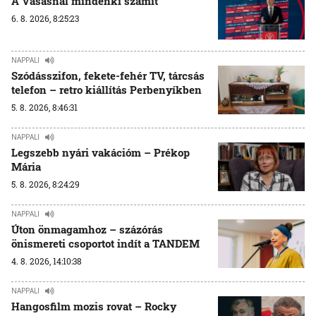
A Vasasnál mindenki számít
6. 8. 2026, 8:25:23
NAPPALI
Szódásszifon, fekete-fehér TV, tárcsás
telefon – retro kiállítás Perbenyíkben
5. 8. 2026, 8:46:31
NAPPALI
Legszebb nyári vakációm – Prékop
Mária
5. 8. 2026, 8:24:29
NAPPALI
Úton önmagamhoz – százórás
önismereti csoportot indít a TANDEM
4. 8. 2026, 14:10:38
NAPPALI
Hangosfilm mozis rovat – Rocky