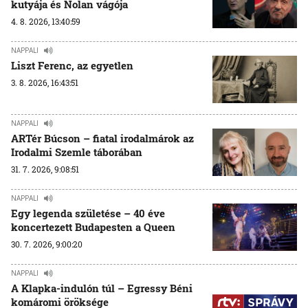
kutyája és Nolan vágója
4. 8. 2026, 13:40:59
NAPPALI
Liszt Ferenc, az egyetlen
3. 8. 2026, 16:43:51
NAPPALI
ARTér Búcson – fiatal irodalmárok az
Irodalmi Szemle táborában
31. 7. 2026, 9:08:51
NAPPALI
Egy legenda születése – 40 éve
koncertezett Budapesten a Queen
30. 7. 2026, 9:00:20
NAPPALI
A Klapka-indulón túl – Egressy Béni
komáromi öröksége