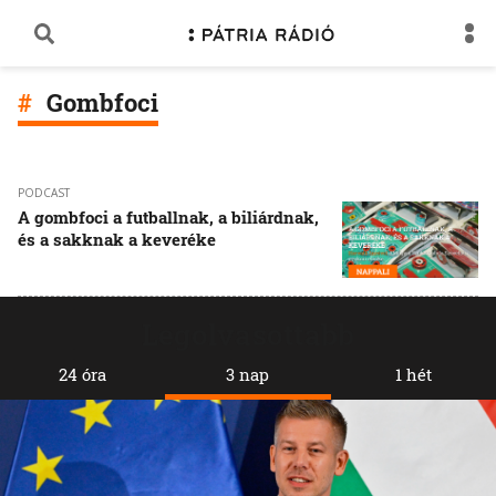
Gombfoci
PODCAST
A gombfoci a futballnak, a biliárdnak,
és a sakknak a keveréke
Legolvasottabb
24 óra
3 nap
1 hét