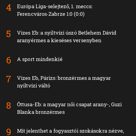
Európa Liga-selejtező, 1. meccs:
Ferencváros‑Zabrze 1:0 (0:0)
Vizes Eb: a nyíltvízi úszó Betlehem Dávid
aranyérmes a kieséses versenyben
A sport mindenkié
Vizes Eb, Párizs: bronzérmes a magyar
nyíltvízi váltó
Öttusa-Eb: a magyar női csapat arany-, Guzi
Blanka bronzérmes
Mit jelenthet a fogyasztói szokásokra nézve,