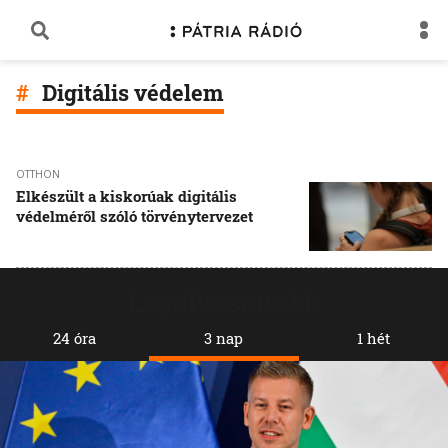
Digitális védelem
OTTHON
Elkészült a kiskorúak digitális
védelméről szóló törvénytervezet
Legolvasottabb
24 óra
3 nap
1 hét