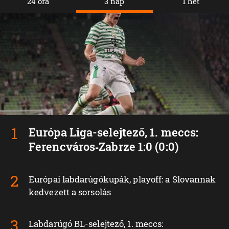
24 óra
3 nap
1 hét
Európa Liga-selejtező, 1. meccs:
Ferencváros‑Zabrze 1:0 (0:0)
Európai labdarúgókupák, playoff: a Slovannak
kedvezett a sorsolás
Labdarúgó BL-selejtező, 1. meccs: