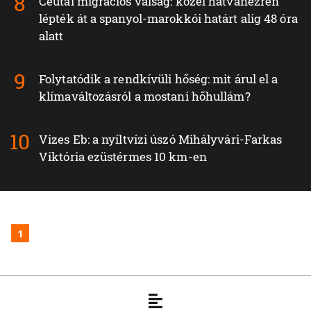
Ceutai migrációs válság: közel hatvanezren
lépték át a spanyol-marokkói határt alig 48 óra
alatt
Folytatódik a rendkívüli hőség: mit árul el a
klímaváltozásról a mostani hőhullám?
Vizes Eb: a nyíltvízi úszó Mihályvári-Farkas
Viktória ezüstérmes 10 km-en
1