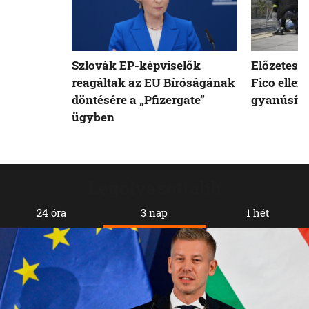
Szlovák EP-képviselők
Előzetesb
reagáltak az EU Bíróságának
Fico ellen
döntésére a „Pfizergate”
gyanúsíto
ügyben
Legolvasottabb
24 óra
3 nap
1 hét