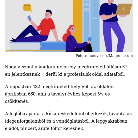
Foto: macrovector/Magnific.com
Nagy viszont a konkurencia: egy meghirdetett állásra 57-
en jelentkeznek – derül ki a profesia.sk oldal adataiból.
A napokban 482 meghirdetett hely volt az oldalon,
áprilisban 650, ami a tavalyi évhez képest 6%-os
csökkenés.
A legtöbb ajánlat a kiskereskedelemből érkezik, továbbá az
idegenforgalomból és a vendéglátásból. A leggyakrabban
eladót, pincért, árufeltöltőt keresnek.