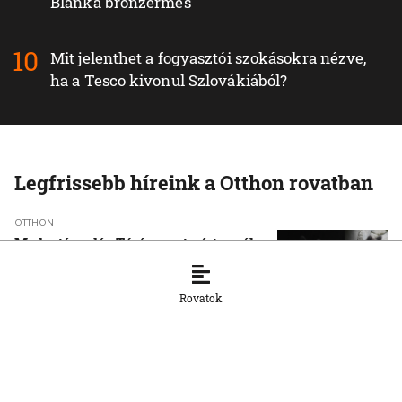
Blanka bronzérmes
Mit jelenthet a fogyasztói szokásokra nézve,
ha a Tesco kivonul Szlovákiából?
Legfrissebb híreink a Otthon rovatban
OTTHON
Medvetámadás Túrócszentmártonnál
10. 8. 2026, 8:12:39
Rovatok
OTTHON
A szlovák cégeknek továbbra is
hiányoznak a képzett munkavállalók
8. 8. 2026, 15:39:35