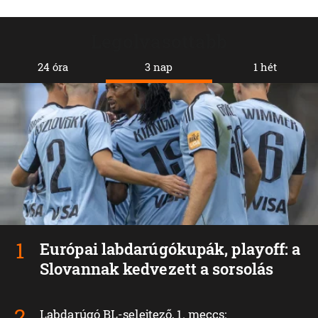
Legolvasottabb
24 óra
3 nap
1 hét
Európai labdarúgókupák, playoff: a
Slovannak kedvezett a sorsolás
Labdarúgó BL-selejtező, 1. meccs: