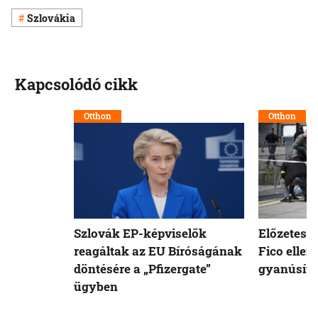
Szlovákia
Kapcsolódó cikk
Otthon
Otthon
Szlovák EP-képviselők
Előzetesb
reagáltak az EU Bíróságának
Fico ellen
döntésére a „Pfizergate”
gyanúsíto
ügyben