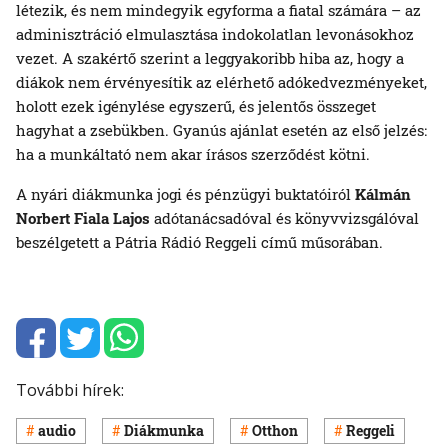
létezik, és nem mindegyik egyforma a fiatal számára – az
adminisztráció elmulasztása indokolatlan levonásokhoz
vezet. A szakértő szerint a leggyakoribb hiba az, hogy a
diákok nem érvényesítik az elérhető adókedvezményeket,
holott ezek igénylése egyszerű, és jelentős összeget
hagyhat a zsebükben. Gyanús ajánlat esetén az első jelzés:
ha a munkáltató nem akar írásos szerződést kötni.
A nyári diákmunka jogi és pénzügyi buktatóiról
Kálmán
Norbert
Fiala Lajos
adótanácsadóval és könyvvizsgálóval
beszélgetett a Pátria Rádió Reggeli című műsorában.
További hírek:
audio
Diákmunka
Otthon
Reggeli