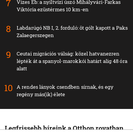
Vizes Eb: a nyíltvízi úszó Mihályvári-Farkas
Viktória ezüstérmes 10 km-en
Labdarúgó NB I, 2. forduló: öt gólt kapott a Paks
Zalaegerszegen
Ceutai migrációs válság: közel hatvanezren
lépték át a spanyol-marokkói határt alig 48 óra
alatt
A rendes lányok csendben sírnak, és egy
regény más(ik) élete
Legfrissebb híreink a Otthon rovatban