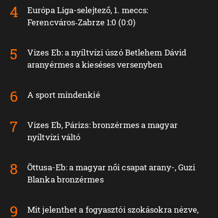
Európa Liga-selejtező, 1. meccs:
Ferencváros‑Zabrze 1:0 (0:0)
Vizes Eb: a nyíltvízi úszó Betlehem Dávid
aranyérmes a kieséses versenyben
A sport mindenkié
Vizes Eb, Párizs: bronzérmes a magyar
nyíltvízi váltó
Öttusa-Eb: a magyar női csapat arany-, Guzi
Blanka bronzérmes
Mit jelenthet a fogyasztói szokásokra nézve,