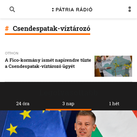
Csendespatak-víztározó
OTTHON
A Fico-kormány ismét napirendre tűzte
a Csendespatak-víztározó ügyét
Legolvasottabb
24 óra
3 nap
1 hét