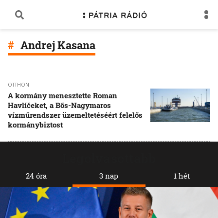
Andrej Kasana
OTTHON
A kormány menesztette Roman
Havlíčeket, a Bős-Nagymaros
vízműrendszer üzemeltetéséért felelős
kormánybiztost
Legolvasottabb
24 óra
3 nap
1 hét