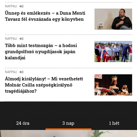
NAPPALI
Ünnep és emlékezés – a Duna Menti
Tavasz fél évszázada egy könyvben
NAPPALI
Több mint testmozgás – a hodosi
grundgolfozó nyugdíjasok japán
kalandjai
NAPPALI
Álmodj királylány! – Mi vezethetett
Molnár Csilla szépségkirálynő
tragédiájához?
Legolvasottabb a kategóriában
24 óra
3 nap
1 hét