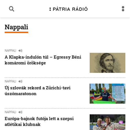
Nappali
NAPPALI
A Klapka-indulón túl – Egressy Béni
komáromi öröksége
NAPPALI
Új szlovák rekord a Zürichi-tavi
úszómaratonon
NAPPALI
Európa-bajnok futója lett a szepsi
atlétikai klubnak