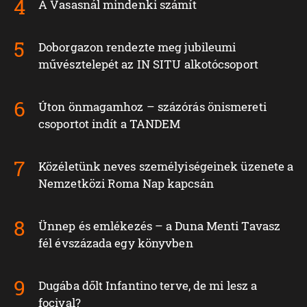
A Vasasnál mindenki számít
Doborgazon rendezte meg jubileumi
művésztelepét az IN SITU alkotócsoport
Úton önmagamhoz – százórás önismereti
csoportot indít a TANDEM
Közéletünk neves személyiségeinek üzenete a
Nemzetközi Roma Nap kapcsán
Ünnep és emlékezés – a Duna Menti Tavasz
fél évszázada egy könyvben
Dugába dőlt Infantino terve, de mi lesz a
focival?