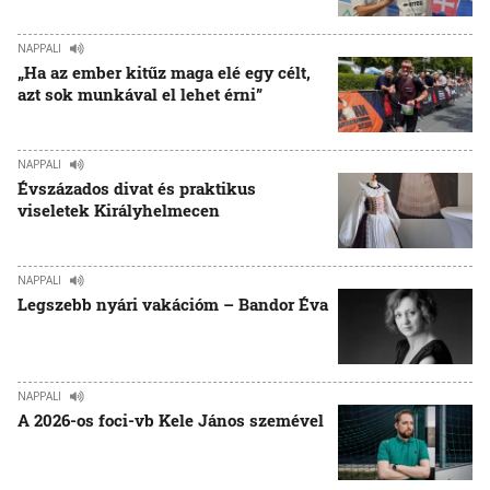
NAPPALI
„Ha az ember kitűz maga elé egy célt,
azt sok munkával el lehet érni”
NAPPALI
Évszázados divat és praktikus
viseletek Királyhelmecen
NAPPALI
Legszebb nyári vakációm – Bandor Éva
NAPPALI
A 2026-os foci-vb Kele János szemével