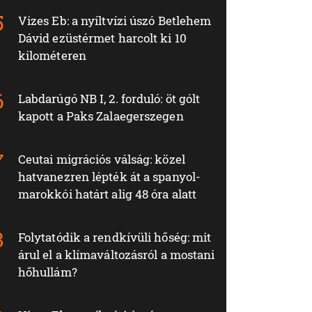
Vizes Eb: a nyíltvízi úszó Betlehem
Dávid ezüstérmet harcolt ki 10
kilométeren
Labdarúgó NB I, 2. forduló: öt gólt
kapott a Paks Zalaegerszegen
Ceutai migrációs válság: közel
hatvanezren lépték át a spanyol-
marokkói határt alig 48 óra alatt
Folytatódik a rendkívüli hőség: mit
árul el a klímaváltozásról a mostani
hőhullám?