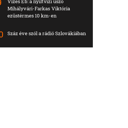
Vizes Eb: a nyíltvízi úszó
Mihályvári-Farkas Viktória
ezüstérmes 10 km-en
Száz éve szól a rádió Szlovákiában