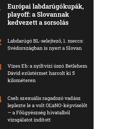
Európai labdarúgókupák,
playoff: a Slovannak
kedvezett a sorsolás
Labdarúgó BL-selejtező, 1. meccs:
Svédországban is nyert a Slovan
Vizes Eb: a nyíltvízi úszó Betlehem
Dávid ezüstérmet harcolt ki 5
kilométeren
Cseh szexuális ragadozó vadász
leplezte le a volt OĽaNO-képviselőt
— a Főügyészség hivatalból
vizsgálatot indított