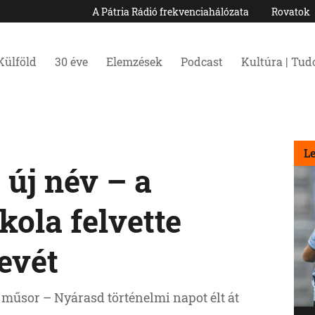
A Pátria Rádió frekvenciahálózata
Rovatok
Külföld
30 éve
Elemzések
Podcast
Kultúra | Tu
L
 új név – a
kola felvette
evét
 műsor – Nyárasd történelmi napot élt át