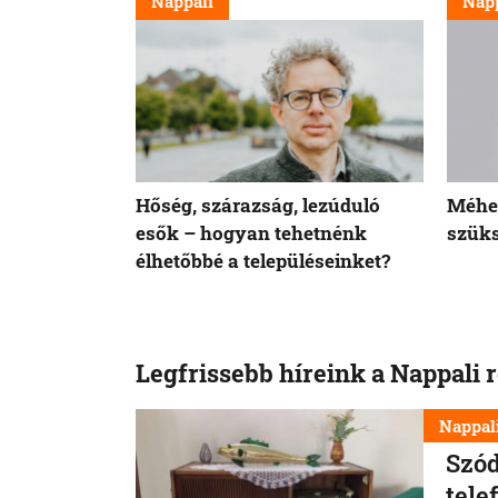
Nappali
Napp
Hőség, szárazság, lezúduló
Méhek
esők – hogyan tehetnénk
szüks
élhetőbbé a településeinket?
Legfrissebb híreink a Nappali 
Nappal
Szód
tele