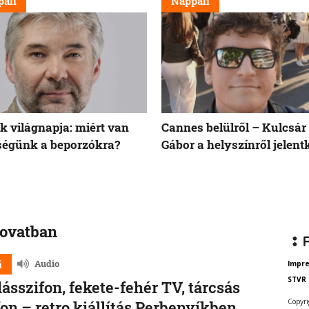
ali
Nappali
 világnapja: miért van
Cannes belülről – Kulcsár
égünk a beporzókra?
Gábor a helyszínről jelent
rovatban
i
Audio
Impr
STVR
ásszifon, fekete-fehér TV, tárcsás
Copyri
fon – retro kiállítás Perbenyíkben