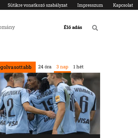
Sütikre vonatkozó szabályzat
Impresszum
Kapcsolat
domány
Élő adás
24 óra
3 nap
1 hét
egolvasottabb