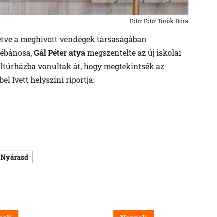
Foto: Fotó: Török Dóra
lletve a meghívott vendégek társaságában
plébánosa,
Gál Péter atya
megszentelte az új iskolai
ultúrházba vonultak át, hogy megtekintsék az
l Ivett helyszíni riportja:
Nyárasd