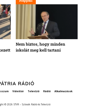
Nappali
Nem biztos, hogy minden
kezett
iskolát meg kell tartani
esszum
Videótár
Televízió
Rádió
Alkalmazások
ght © 2026 STVR – Szlovák Rádió és Televízió