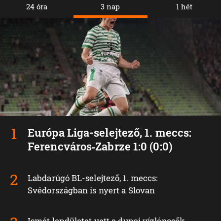
24 óra
3 nap
1 hét
Európa Liga-selejtező, 1. meccs:
Ferencváros‑Zabrze 1:0 (0:0)
Labdarúgó BL-selejtező, 1. meccs:
Svédországban is nyert a Slovan
Ismét lendületet vett a dunai vízlépcsők