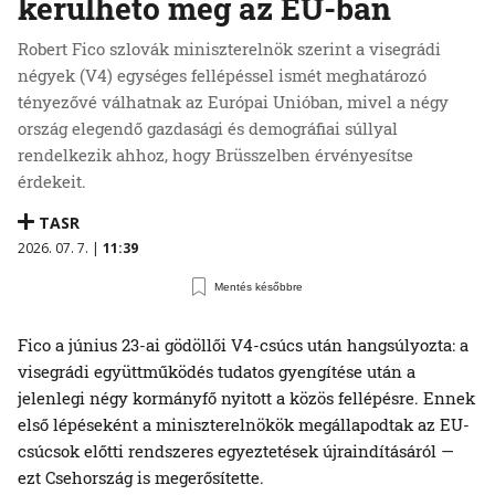
kerülhető meg az EU-ban
Robert Fico szlovák miniszterelnök szerint a visegrádi
négyek (V4) egységes fellépéssel ismét meghatározó
tényezővé válhatnak az Európai Unióban, mivel a négy
ország elegendő gazdasági és demográfiai súllyal
rendelkezik ahhoz, hogy Brüsszelben érvényesítse
érdekeit.
TASR
2026. 07. 7. |
11:39
Mentés későbbre
Fico a június 23-ai gödöllői V4-csúcs után hangsúlyozta: a
visegrádi együttműködés tudatos gyengítése után a
jelenlegi négy kormányfő nyitott a közös fellépésre. Ennek
első lépéseként a miniszterelnökök megállapodtak az EU-
csúcsok előtti rendszeres egyeztetések újraindításáról —
ezt Csehország is megerősítette.