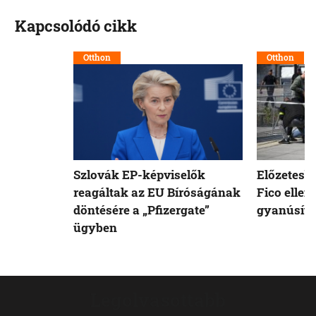
Kapcsolódó cikk
Otthon
Otthon
Szlovák EP-képviselők
Előzetesb
reagáltak az EU Bíróságának
Fico ellen
döntésére a „Pfizergate”
gyanúsíto
ügyben
Legolvasottabb