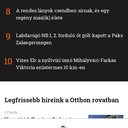
A rendes lányok csendben sírnak, és egy
regény más(ik) élete
Labdarúgó NB I, 2. forduló: öt gólt kapott a Paks
Zalaegerszegen
Vizes Eb: a nyíltvízi úszó Mihályvári-Farkas
Viktória ezüstérmes 10 km-en
Legfrissebb híreink a Otthon rovatban
OTTHON
Visszatértek Kassára a Szalonnára
költözött roma családok