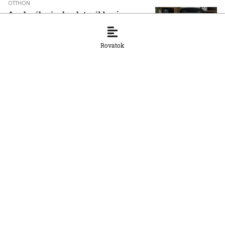
OTTHON
A szlovák cégeknek továbbra is
hiányoznak a képzett munkavállalók
8. 8. 2026, 15:39:35
Rovatok
OTTHON
Šimečka beismeri a hibát a Korčok-
ügyben, de tagadja az
összehasonlíthatóságot a Smerrel
8. 8. 2026, 15:01:07
OTTHON
Nem fog összefogni az SNS senkivel
8. 8. 2026, 13:11:21
OTTHON
Szeptembertől az MI-műveltség az
általános iskolai oktatás része lesz
8. 8. 2026, 11:18:52