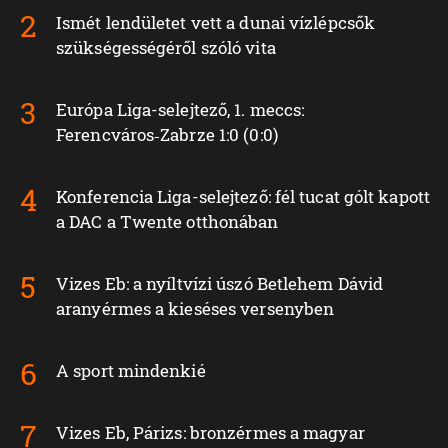
Ismét lendületet vett a dunai vízlépcsők
szükségességéről szóló vita
Európa Liga-selejtező, 1. meccs:
Ferencváros‑Zabrze 1:0 (0:0)
Konferencia Liga-selejtező: fél tucat gólt kapott
a DAC a Twente otthonában
Vizes Eb: a nyíltvízi úszó Betlehem Dávid
aranyérmes a kieséses versenyben
A sport mindenkié
Vizes Eb, Párizs: bronzérmes a magyar