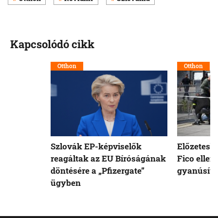
Kapcsolódó cikk
Otthon
Otthon
Szlovák EP-képviselők
Előzetesb
reagáltak az EU Bíróságának
Fico ellen
döntésére a „Pfizergate”
gyanúsíto
ügyben