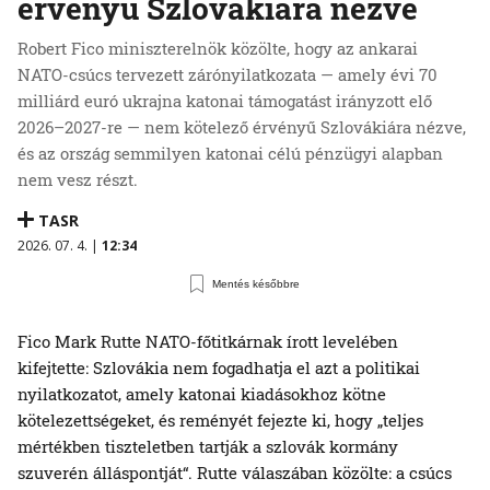
érvényű Szlovákiára nézve
Robert Fico miniszterelnök közölte, hogy az ankarai
NATO-csúcs tervezett zárónyilatkozata — amely évi 70
milliárd euró ukrajna katonai támogatást irányzott elő
2026–2027-re — nem kötelező érvényű Szlovákiára nézve,
és az ország semmilyen katonai célú pénzügyi alapban
nem vesz részt.
TASR
2026. 07. 4. |
12:34
Mentés későbbre
Fico Mark Rutte NATO-főtitkárnak írott levelében
kifejtette: Szlovákia nem fogadhatja el azt a politikai
nyilatkozatot, amely katonai kiadásokhoz kötne
kötelezettségeket, és reményét fejezte ki, hogy „teljes
mértékben tiszteletben tartják a szlovák kormány
szuverén álláspontját“. Rutte válaszában közölte: a csúcs