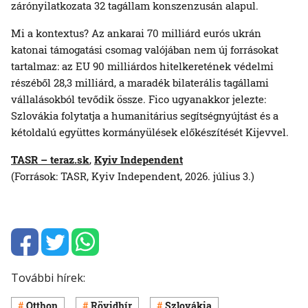
zárónyilatkozata 32 tagállam konszenzusán alapul.
Mi a kontextus? Az ankarai 70 milliárd eurós ukrán
katonai támogatási csomag valójában nem új forrásokat
tartalmaz: az EU 90 milliárdos hitelkeretének védelmi
részéből 28,3 milliárd, a maradék bilaterális tagállami
vállalásokból tevődik össze. Fico ugyanakkor jelezte:
Szlovákia folytatja a humanitárius segítségnyújtást és a
kétoldalú együttes kormányülések előkészítését Kijevvel.
TASR – teraz.sk
,
Kyiv Independent
(Források: TASR, Kyiv Independent, 2026. július 3.)
További hírek:
Otthon
Rövidhír
Szlovákia