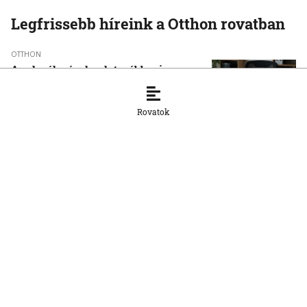
Legfrissebb híreink a Otthon rovatban
OTTHON
A szlovák cégeknek továbbra is
hiányoznak a képzett munkavállalók
8. 8. 2026, 15:39:35
Rovatok
OTTHON
Šimečka beismeri a hibát a Korčok-
ügyben, de tagadja az
összehasonlíthatóságot a Smerrel
8. 8. 2026, 15:01:07
OTTHON
Nem fog összefogni az SNS senkivel
8. 8. 2026, 13:11:21
OTTHON
Szeptembertől az MI-műveltség az