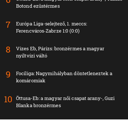
Botond ezüstérmes
Európa Liga-selejtező, 1. meccs:
Ferencváros‑Zabrze 1:0 (0:0)
Vizes Eb, Párizs: bronzérmes a magyar
nyíltvízi váltó
Fociliga: Nagymihályban döntetleneztek a
komáromiak
Öttusa-Eb: a magyar női csapat arany-, Guzi
Blanka bronzérmes