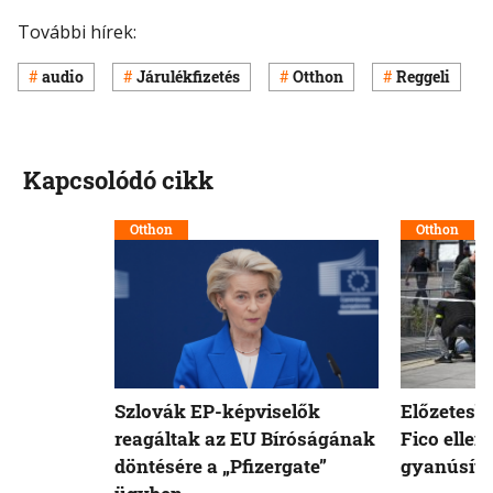
További hírek:
audio
Járulékfizetés
Otthon
Reggeli
Kapcsolódó cikk
Otthon
Otthon
Szlovák EP-képviselők
Előzetesb
reagáltak az EU Bíróságának
Fico ellen
döntésére a „Pfizergate”
gyanúsíto