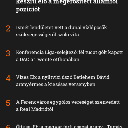
készíti elő a megerősített államfői
pozíciót
Ismét lendületet vett a dunai vízlépcsők
szükségességéről szóló vita
Konferencia Liga-selejtező: fél tucat gólt kapott
a DAC a Twente otthonában
Vizes Eb: a nyíltvízi úszó Betlehem Dávid
aranyérmes a kieséses versenyben
A Ferencváros egygólos vereséget szenvedett
a Real Madridtól
Öttusa-Eb: a magyar férfi csapat arany-, Tamás