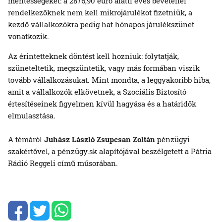
mentességeket: a 2876,90 euró alatti éves bevétellel
rendelkezőknek nem kell mikrojárulékot fizetniük, a
kezdő vállalkozókra pedig hat hónapos járulékszünet
vonatkozik.
Az érintetteknek döntést kell hozniuk: folytatják,
szüneteltetik, megszüntetik, vagy más formában viszik
tovább vállalkozásukat. Mint mondta, a leggyakoribb hiba,
amit a vállalkozók elkövetnek, a Szociális Biztosító
értesítéseinek figyelmen kívül hagyása és a határidők
elmulasztása.
A témáról
Juhász László
Zsupcsan Zoltán
pénzügyi
szakértővel, a pénzügy.sk alapítójával beszélgetett a Pátria
Rádió Reggeli című műsorában.