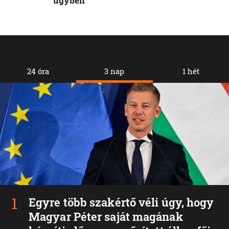
ügyben
Legolvasottabb
24 óra
3 nap
1 hét
Egyre több szakértő véli úgy, hogy
Magyar Péter saját magának