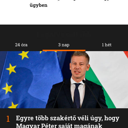
ügyben
Legolvasottabb
24 óra
3 nap
1 hét
Egyre több szakértő véli úgy, hogy
Magyar Péter saját magának