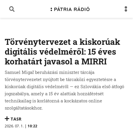
Törvénytervezet a kiskorúak
digitális védelméről: 15 éves
korhatárt javasol a MIRRI
Samuel Migaľ beruházási miniszter tárcája
törvénytervezetet nyújtott be tárcaközi egyeztetésre a
kiskorúak digitális védelméről — ez Szlovákia első átfogó
jogszabálya, amely a 15 év alattiak hozzáférését
technikailag is korlátozná a kockázatos online
szolgáltatásokhoz.
TASR
2026. 07. 1. |
10:22