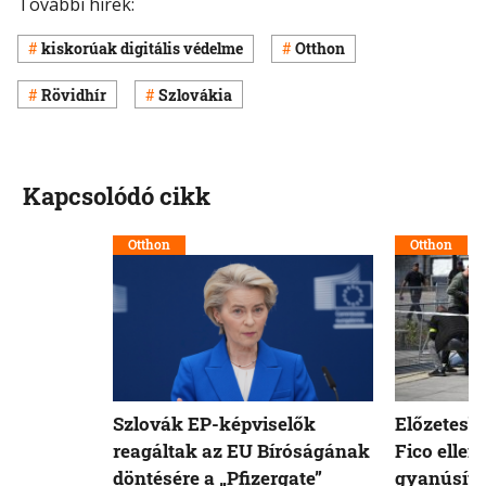
További hírek:
kiskorúak digitális védelme
Otthon
Rövidhír
Szlovákia
Kapcsolódó cikk
Otthon
Otthon
Szlovák EP-képviselők
Előzetesb
reagáltak az EU Bíróságának
Fico ellen
döntésére a „Pfizergate”
gyanúsíto