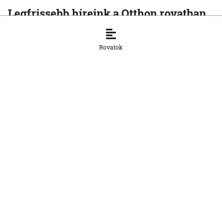
Legfrissebb híreink a Otthon rovatban
OTTHON
Pellegrini: Csírájában kell elfojtani a
Rovatok
faji indíttatású erőszakot
7. 8. 2026, 16:45:55
OTTHON
Másodfokúra emelték a hőségriasztást
több déli járásban
7. 8. 2026, 16:44:44
OTTHON
Robbanás történt a Slovnaft pozsonyi
finomítójában
7. 8. 2026, 16:42:45
OTTHON
Az Európai Bizottság kifogásolja a
nemzeti parkok új zonációját