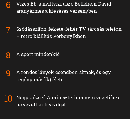
Vizes Eb: a nyíltvízi úszó Betlehem Dávid
aranyérmes a kieséses versenyben
Szódásszifon, fekete-fehér TV, tárcsás telefon
– retro kiállítás Perbenyíkben
A sport mindenkié
A rendes lányok csendben sírnak, és egy
regény más(ik) élete
Nagy József: A minisztérium nem vezeti be a
tervezett kúti vízdíjat