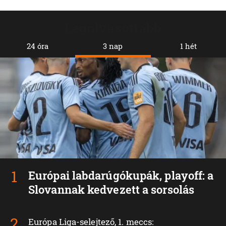
Legolvasottabb
24 óra
3 nap
1 hét
Európai labdarúgókupák, playoff: a
Slovannak kedvezett a sorsolás
Európa Liga-selejtező, 1. meccs: