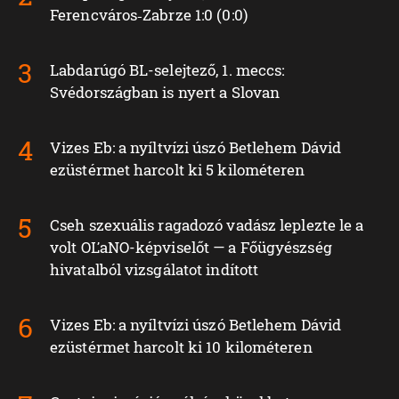
Ferencváros‑Zabrze 1:0 (0:0)
Labdarúgó BL-selejtező, 1. meccs:
Svédországban is nyert a Slovan
Vizes Eb: a nyíltvízi úszó Betlehem Dávid
ezüstérmet harcolt ki 5 kilométeren
Cseh szexuális ragadozó vadász leplezte le a
volt OĽaNO-képviselőt — a Főügyészség
hivatalból vizsgálatot indított
Vizes Eb: a nyíltvízi úszó Betlehem Dávid
ezüstérmet harcolt ki 10 kilométeren