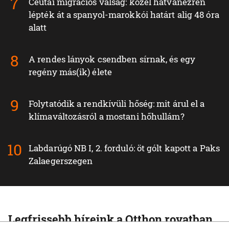
Ceutai migrációs válság: közel hatvanezren
lépték át a spanyol-marokkói határt alig 48 óra
alatt
A rendes lányok csendben sírnak, és egy
regény más(ik) élete
Folytatódik a rendkívüli hőség: mit árul el a
klímaváltozásról a mostani hőhullám?
Labdarúgó NB I, 2. forduló: öt gólt kapott a Paks
Zalaegerszegen
Legfrissebb híreink a Otthon rovatban