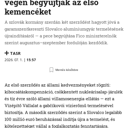
végén begyújtják az első
kemencéket
A szlovák kormány szerdán két szerződést hagyott jóvá a
garamszentkereszti Slovalco alumíniumgyár termelésének
újraindításáról — a pece begyújtása Fico miniszterelnök
szerint augusztus–szeptember fordulóján kezdődik.
TASR
2026. 07. 1. |
15:57
Mentés későbbre
Az első szerződés az állami kedvezményeket rögzíti:
kibocsátáskompenzáció, csökkentett nukleárisalap-járulék
és tíz évre szóló állami villamosenergia-ellátás — ezt a
Vízépítő Vállalat a gabčíkovói vízierőmű termelésével
biztosítja. A második szerződés szerint a Slovalco legalább
100 millió euró beruházással indítja újra a termelést, és
kötelezettséget vállal a foglalkoztatás fenntartására.