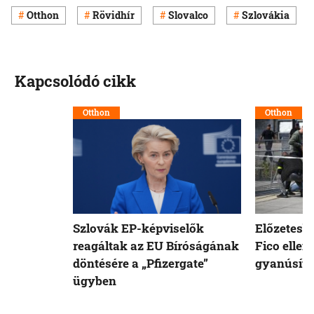
Otthon
Rövidhír
Slovalco
Szlovákia
Kapcsolódó cikk
Otthon
Otthon
Szlovák EP-képviselők
Előzetesb
reagáltak az EU Bíróságának
Fico ellen
döntésére a „Pfizergate”
gyanúsíto
ügyben