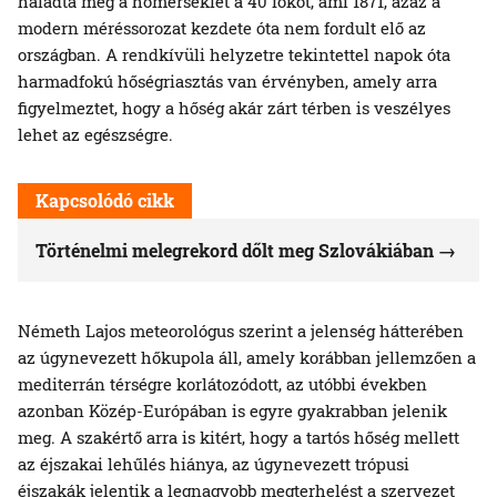
haladta meg a hőmérséklet a 40 fokot, ami 1871, azaz a
modern méréssorozat kezdete óta nem fordult elő az
országban. A rendkívüli helyzetre tekintettel napok óta
harmadfokú hőségriasztás van érvényben, amely arra
figyelmeztet, hogy a hőség akár zárt térben is veszélyes
lehet az egészségre.
Kapcsolódó cikk
Történelmi melegrekord dőlt meg Szlovákiában
Németh Lajos meteorológus szerint a jelenség hátterében
az úgynevezett hőkupola áll, amely korábban jellemzően a
mediterrán térségre korlátozódott, az utóbbi években
azonban Közép-Európában is egyre gyakrabban jelenik
meg. A szakértő arra is kitért, hogy a tartós hőség mellett
az éjszakai lehűlés hiánya, az úgynevezett trópusi
éjszakák jelentik a legnagyobb megterhelést a szervezet