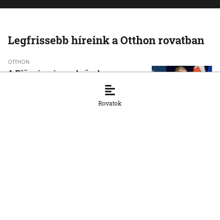
Legfrissebb híreink a Otthon rovatban
OTTHON
A Főügyészség nyolc ügyben
tiltakozott a választókerületek
kijelölése ellen — sérül a szavazatok
egyenlő súlyának elve
Rovatok
7. 8. 2026, 11:06:09
OTTHON
Raši házelnök elítéli a külföldi fiatalok
ellen elkövetett rasszista támadást
Nyitrán
7. 8. 2026, 10:53:48
OTTHON
Visszatértek Kassára a Szalonnára
költözött roma családok