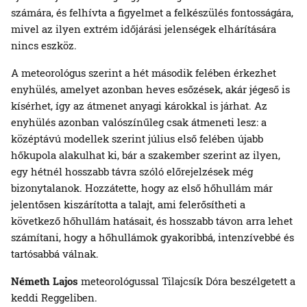
számára, és felhívta a figyelmet a felkészülés fontosságára,
mivel az ilyen extrém időjárási jelenségek elhárítására
nincs eszköz.
A meteorológus szerint a hét második felében érkezhet
enyhülés, amelyet azonban heves esőzések, akár jégeső is
kísérhet, így az átmenet anyagi károkkal is járhat. Az
enyhülés azonban valószínűleg csak átmeneti lesz: a
középtávú modellek szerint július első felében újabb
hőkupola alakulhat ki, bár a szakember szerint az ilyen,
egy hétnél hosszabb távra szóló előrejelzések még
bizonytalanok. Hozzátette, hogy az első hőhullám már
jelentősen kiszárította a talajt, ami felerősítheti a
következő hőhullám hatásait, és hosszabb távon arra lehet
számítani, hogy a hőhullámok gyakoribbá, intenzívebbé és
tartósabbá válnak.
Németh Lajos
meteorológussal Tilajcsík Dóra beszélgetett a
keddi Reggeliben.