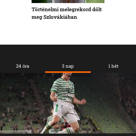
Történelmi melegrekord dőlt
meg Szlovákiában
Legolvasottabb
24 óra
3 nap
1 hét