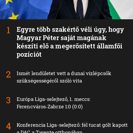
Egyre több szakértő véli úgy, hogy
Magyar Péter saját magának
készíti elő a megerősített államfői
pozíciót
Ismét lendületet vett a dunai vízlépcsők
szükségességéről szóló vita
Európa Liga-selejtező, 1. meccs:
Ferencváros‑Zabrze 1:0 (0:0)
Konferencia Liga-selejtező: fél tucat gólt kapott
a DAC a Twente otthonában