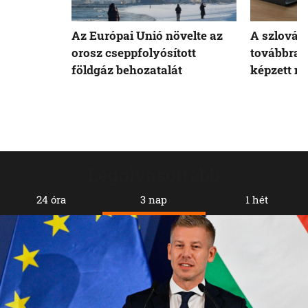
Az Európai Unió növelte az
A szlovák
orosz cseppfolyósított
továbbra 
földgáz behozatalát
képzett m
Legolvasottabb
24 óra
3 nap
1 hét