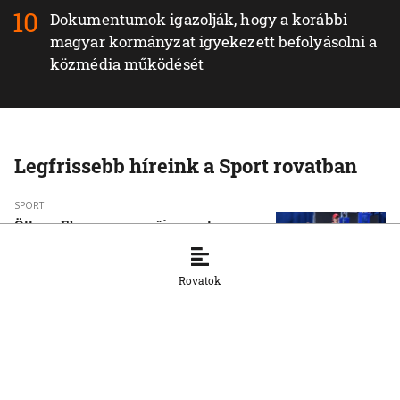
Dokumentumok igazolják, hogy a korábbi
magyar kormányzat igyekezett befolyásolni a
közmédia működését
Legfrissebb híreink a Sport rovatban
SPORT
Öttusa-Eb: a magyar női csapat arany-,
Guzi Blanka bronzérmes
8. 8. 2026, 13:25:16
Rovatok
SPORT
Vizes Eb, Párizs: bronzérmes a magyar
nyíltvízi váltó
8. 8. 2026, 12:00:53
SPORT