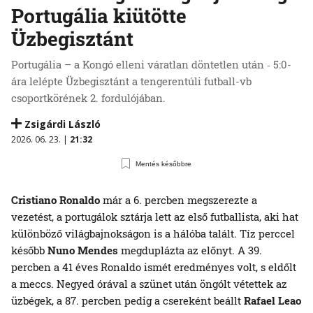
Portugália kiütötte
Üzbegisztánt
Portugália – a Kongó elleni váratlan döntetlen után ‑ 5:0-
ára lelépte Üzbegisztánt a tengerentúli futball-vb
csoportkörének 2. fordulójában.
Zsigárdi László
2026. 06. 23. |
21:32
Mentés későbbre
Cristiano Ronaldo
már a 6. percben megszerezte a
vezetést, a portugálok sztárja lett az első futballista, aki hat
különböző világbajnokságon is a hálóba talált. Tíz perccel
később
Nuno Mendes
megduplázta az előnyt. A 39.
percben a 41 éves Ronaldo ismét eredményes volt, s eldőlt
a meccs. Negyed órával a szünet után öngólt vétettek az
üzbégek, a 87. percben pedig a csereként beállt
Rafael Leao