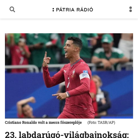
Cristiano Ronaldo volt a meccs főszereplője
(Foto: TASR/AP)
23. labdarúgó-világbajnokság: