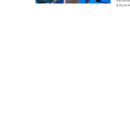
Betlehe
kilomé
bajnok
7. 8. 202
Sport
Vize
Bett
ver
Fábián 
kilomé
7. 8. 202
Sport
Konf
gólt
Tegnap 
selejte
6. 8. 202