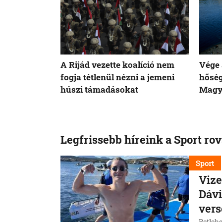
A Rijád vezette koalíció nem
Vége 
fogja tétlenül nézni a jemeni
hősé
húszi támadásokat
Magy
Legfrissebb híreink a Sport ro
Sport
Vize
Dávi
ver