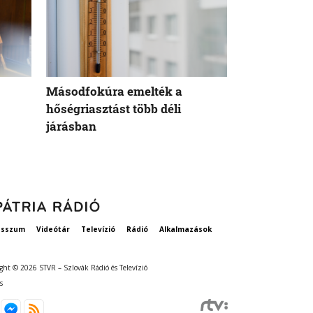
Másodfokúra emelték a
Robbanás tör
hőségriasztást több déli
pozsonyi fi
járásban
esszum
Videótár
Televízió
Rádió
Alkalmazások
ght © 2026 STVR – Szlovák Rádió és Televízió
s