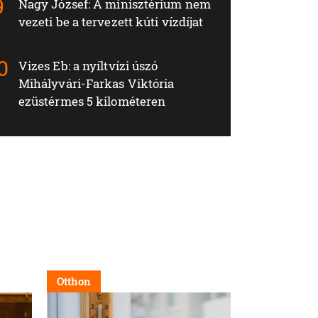
Nagy József: A minisztérium nem
vezeti be a tervezett kúti vízdíjat
Vizes Eb: a nyíltvízi úszó
Mihályvári-Farkas Viktória
ezüstérmes 5 kilométeren
Otthon
Otthon