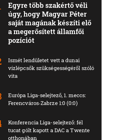
Egyre több szakértő véli
úgy, hogy Magyar Péter
saját magának készíti elő
a megerősített államfői
pozíciót
Ismét lendületet vett a dunai
vízlépcsők szükségességéről szóló
vita
Európa Liga-selejtező, 1. meccs:
Ferencváros‑Zabrze 1:0 (0:0)
Konferencia Liga-selejtező: fél
tucat gólt kapott a DAC a Twente
otthonában