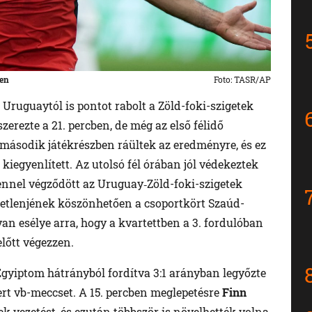
sen
Foto: TASR/AP
Uruguaytól is pontot rabolt a Zöld-foki-szigetek
zerezte a 21. percben, de még az első félidő
 második játékrészben ráültek az eredményre, és ez
n kiegyenlített. Az utolsó fél órában jól védekeztek
lennel végződött az Uruguay‑Zöld-foki-szigetek
etlenjének köszönhetően a csoportkört Szaúd-
van esélye arra, hogy a kvartettben a 3. fordulóban
lőtt végezzen.
gyiptom hátrányból fordítva 3:1 arányban legyőzte
yert vb-meccset. A 15. percben meglepetésre
Finn
ek vezetést, és ezután többször is növelhették volna