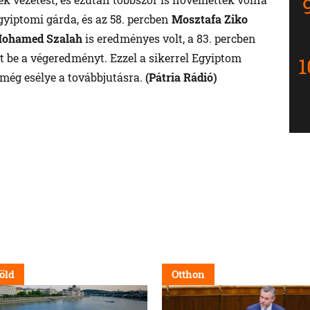
gyiptomi gárda, és az 58. percben
Mosztafa Ziko
ohamed Szalah
is eredményes volt, a 83. percben
tt be a végeredményt. Ezzel a sikerrel Egyiptom
n még esélye a továbbjutásra.
(Pátria Rádió)
öld
Otthon