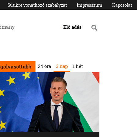
Sütikre vonatkozó szabályzat
Impresszum
Kapcsolat
domány
Élő adás
24 óra
3 nap
1 hét
egolvasottabb