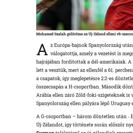
Mohamed Szalah gólöröme az Új-Zéland elleni vb-mecc
A
z Európa-bajnok Spanyolország után 
válogatottja, amely a vezetést is megs
hajrájában fordítottak a dél-amerikaiak. A
lett a vesztük, mert az ellenfél a 61. percbe
a csapatok, így meglepetésre 2:2-es döntet
összecsapás a H-csoportban. Második dönt
Arábia ellen záró Zöld-foki-szigeteknek is 
Spanyolország ellen pályára lépő Uruguay e
A G-csoportban – három döntetlen után ‑ E
Új-Zélandot, így története során először n
Surman
találatával az új-zélandiak szerezt