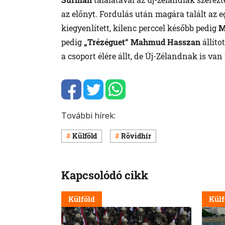
az előnyt. Fordulás után magára talált az e
kiegyenlített, kilenc perccel később pedig
M
pedig
„Trézéguet“ Mahmud Hasszan
állíto
a csoport élére állt, de Új-Zélandnak is va
További hírek:
Külföld
Rövidhír
Kapcsolódó cikk
Külföld
Külf