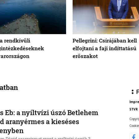
a rendkívüli
Pellegrini: Csírájában kell
gintézkedéseknek
elfojtani a faji indíttatású
arországon
erőszakot
vatban
Impr
STVR
s Eb: a nyíltvízi úszó Betlehem
Copyri
d aranyérmes a kieséses
Cookie
senyben