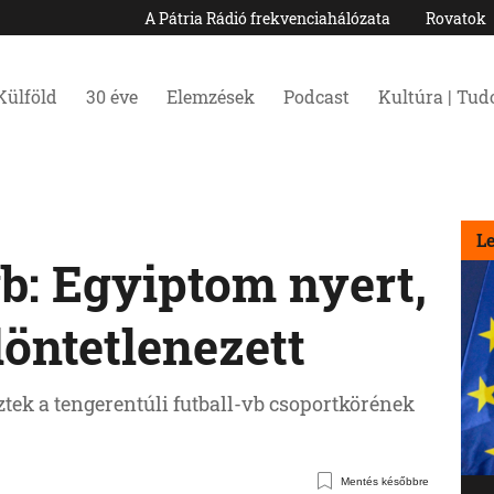
A Pátria Rádió frekvenciahálózata
Rovatok
Külföld
30 éve
Elemzések
Podcast
Kultúra | Tu
L
b: Egyiptom nyert,
öntetlenezett
tek a tengerentúli futball-vb csoportkörének
Mentés későbbre