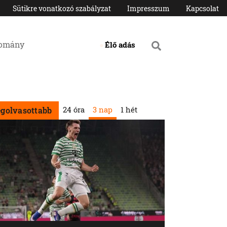
Sütikre vonatkozó szabályzat
Impresszum
Kapcsolat
domány
Élő adás
24 óra
3 nap
1 hét
egolvasottabb