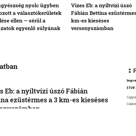
ügyészség nyolc ügyben
Vizes Eb: a nyíltvízi úszó
kozott a választókerületek
Fábián Bettina ezüstérmes
lése ellen — sérül a
km-es kieséses
zatok egyenlő súlyának
versenyszámban
vatban
Impr
STVR
s Eb: a nyíltvízi úszó Fábián
Copyri
ina ezüstérmes a 3 km-es kieséses
Cookie
senyszámban
Bettina ezüstérmet harcolt ki a nyíltvízi úszók 3
teres kieséses számában a párizsi Európa-bajnokságon.
6, 10:58:16