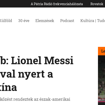
A Pátria Rádió frekvenciahálózata
Rovatok
Külföld
30 éve
Elemzések
Podcast
Kultúra | Tu
L
b: Lionel Messi
al nyert a
tína
kőzést rendeztek az észak-amerikai