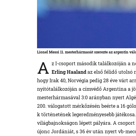
Lionel Messi 11. mesterhármasát szerezte az argentin vál
A
z I-csoport második találkozóján a no
Erling Haaland
az első félidő utolsó 
hogy Irak 40, Norvégia pedig 28 éve várt ar
nyitótalálkozóján a címvédő Argentina a j
mesterhármasával 3:0 arányban nyert Algér
200. válogatott mérkőzésén beérte a 16 gól
k történetének legeredményesebb játékosa. 
világbajnokságon lépett pályára. A csoport 
újonc Jordániát, s 36 év után nyert vb-mec