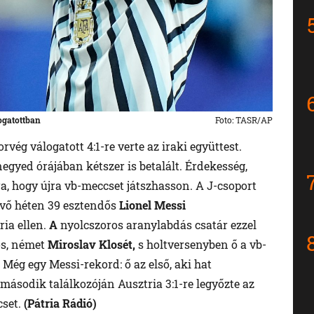
ogatottban
Foto: TASR/AP
rvég válogatott 4:1-re verte az iraki együttest.
negyed órájában kétszer is betalált. Érdekesség,
ra, hogy újra vb-meccset játszhasson. A J-csoport
övő héten 39 esztendős
Lionel Messi
ia ellen.
A
nyolcszoros aranylabdás csatár ezzel
os, német
Miroslav Klosét,
s holtversenyben ő a vb-
Még egy Messi-rekord: ő az első, aki hat
második találkozóján Ausztria 3:1-re legyőzte az
cset.
(Pátria Rádió)