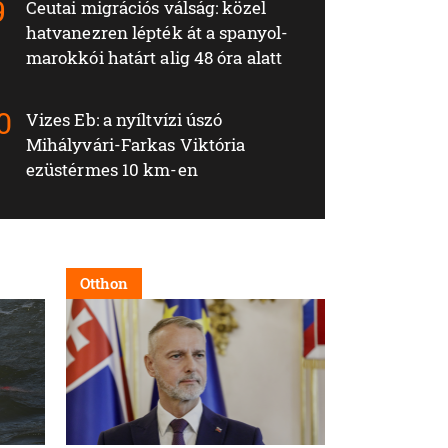
Ceutai migrációs válság: közel
hatvanezren lépték át a spanyol-
marokkói határt alig 48 óra alatt
Vizes Eb: a nyíltvízi úszó
Mihályvári-Farkas Viktória
ezüstérmes 10 km-en
Otthon
Külföld