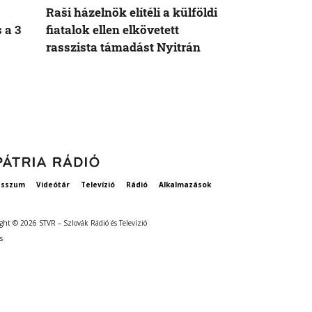
Raši házelnök elítéli a külföldi
Kis Benedek
 a 3
fiatalok ellen elkövetett
sok téren el
rasszista támadást Nyitrán
alternatíváj
esszum
Videótár
Televízió
Rádió
Alkalmazások
ght © 2026 STVR – Szlovák Rádió és Televízió
s