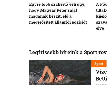
Egyre több szakértő véli úgy,
A Fő
hogy Magyar Péter saját
tilta
magának készíti elő a
kijelö
megerősített államfői pozíciót
szava
elve
Legfrissebb híreink a Sport ro
Sport
Vize
Bett
ver
Fábián 
kilomé
7. 8. 202