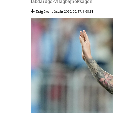
labdarúgó-világbajnokságon.
Zsigárdi László
2026. 06. 17. |
08:31