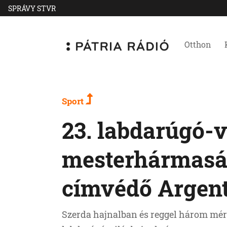
SPRÁVY STVR
Otthon
Sport
23. labdarúgó-v
mesterhármasáv
címvédő Argen
Szerda hajnalban és reggel három mér