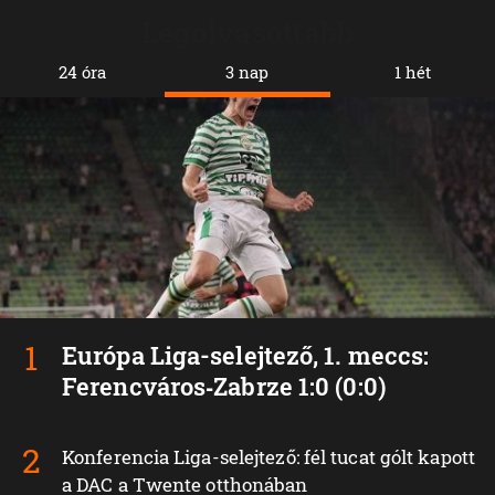
Legolvasottabb
24 óra
3 nap
1 hét
Európa Liga-selejtező, 1. meccs:
Ferencváros‑Zabrze 1:0 (0:0)
Konferencia Liga-selejtező: fél tucat gólt kapott
a DAC a Twente otthonában