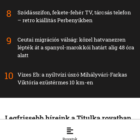
Szódásszifon, fekete-fehér TV, tárcsás telefon
– retro kiállítás Perbenyíkben
Ceutai migrációs válság: közel hatvanezren
lépték át a spanyol-marokkói határt alig 48 óra
alatt
Vizes Eb: a nyíltvízi úszó Mihályvári-Farkas
Viktória ezüstérmes 10 km-en
Legfrissebb híreink a Titulka rovatban
TITULKA
Mit jelenthet a fogyasztói szokásokra
Rovatok