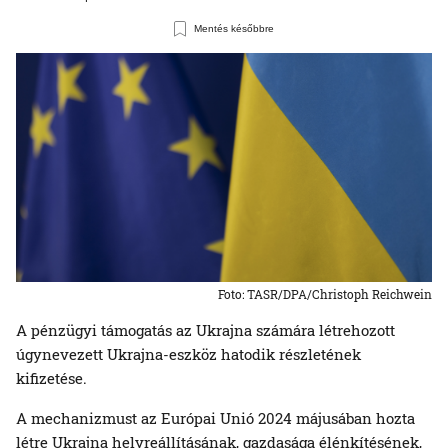
Mentés későbbre
Foto: TASR/DPA/Christoph Reichwein
A pénzügyi támogatás az Ukrajna számára létrehozott
úgynevezett Ukrajna-eszköz hatodik részletének
kifizetése.
A mechanizmust az Európai Unió 2024 májusában hozta
létre Ukrajna helyreállításának, gazdasága élénkítésének,