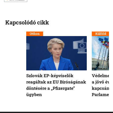
Kapcsolódó cikk
Otthon
Külföld
Szlovák EP-képviselők
Védelmet 
reagáltak az EU Bíróságának
a jövő évi
döntésére a „Pfizergate”
kapcsán a
ügyben
Parlamen