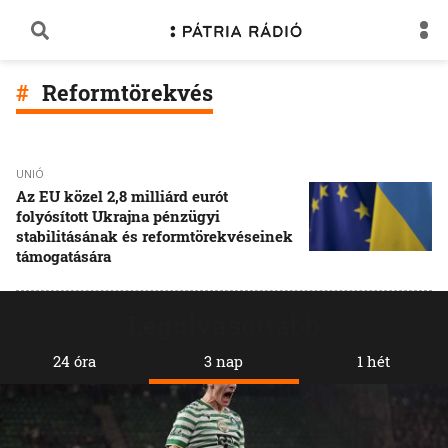
Reformtörekvés
UNIÓ
Az EU közel 2,8 milliárd eurót
folyósított Ukrajna pénzügyi
stabilitásának és reformtörekvéseinek
támogatására
Legolvasottabb
24 óra
3 nap
1 hét