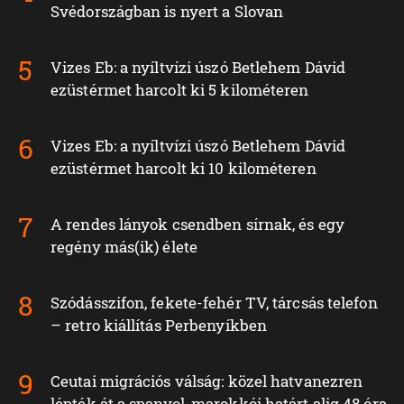
Svédországban is nyert a Slovan
Vizes Eb: a nyíltvízi úszó Betlehem Dávid
ezüstérmet harcolt ki 5 kilométeren
Vizes Eb: a nyíltvízi úszó Betlehem Dávid
ezüstérmet harcolt ki 10 kilométeren
A rendes lányok csendben sírnak, és egy
regény más(ik) élete
Szódásszifon, fekete-fehér TV, tárcsás telefon
– retro kiállítás Perbenyíkben
Ceutai migrációs válság: közel hatvanezren
lépték át a spanyol-marokkói határt alig 48 óra