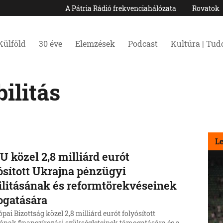
A Pátria Rádió frekvenciahálózata
Rovatok
Külföld
30 éve
Elemzések
Podcast
Kultúra | Tu
ilitás
L
U közel 2,8 milliárd eurót
ósított Ukrajna pénzügyi
ilitásának és reformtörekvéseinek
ogatására
pai Bizottság közel 2,8 milliárd eurót folyósított