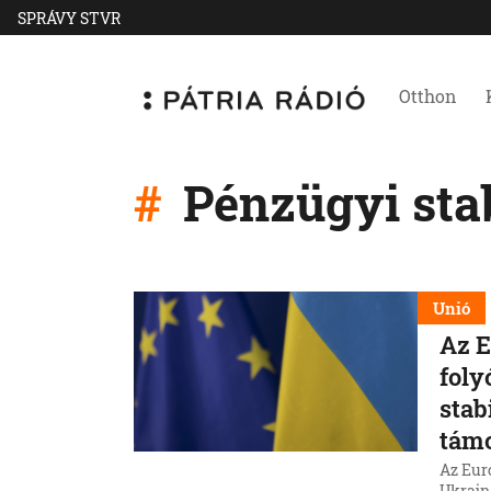
SPRÁVY STVR
Otthon
Pénzügyi stab
Unió
Az E
foly
stab
tám
Az Euró