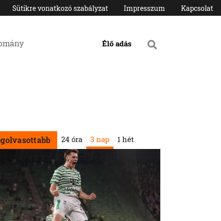
Sütikre vonatkozó szabályzat
Impresszum
Kapcsolat
domány
Élő adás
24 óra
3 nap
1 hét
egolvasottabb