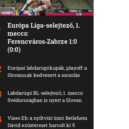
Európa Liga-selejtező, 1.
meccs:
Ferencváros‑Zabrze 1:0
(0:0)
Európai labdarúgókupák, playoff: a
Slovannak kedvezett a sorsolás
Labdarúgó BL-selejtező, 1. meccs:
Svédországban is nyert a Slovan
Vizes Eb: a nyíltvízi úszó Betlehem
Dávid ezüstérmet harcolt ki 5