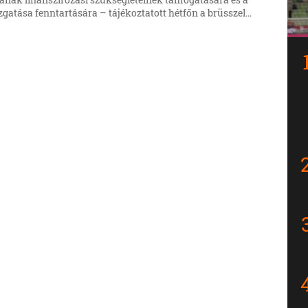
ának finanszírozási szükségleteinek támogatására és a
gatása fenntartására – tájékoztatott hétfőn a brüsszeli
.