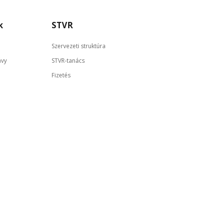
k
STVR
Szervezeti struktúra
ávy
STVR-tanács
Fizetés