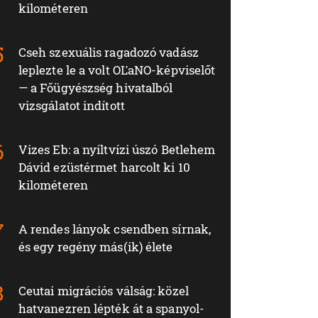
kilométeren
Cseh szexuális ragadozó vadász
leplezte le a volt OĽaNO-képviselőt
— a Főügyészség hivatalból
vizsgálatot indított
Vizes Eb: a nyíltvízi úszó Betlehem
Dávid ezüstérmet harcolt ki 10
kilométeren
A rendes lányok csendben sírnak,
és egy regény más(ik) élete
Ceutai migrációs válság: közel
hatvanezren lépték át a spanyol-