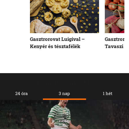
Gasztrorovat Luigival –
Gasztrorov
Kenyér és tésztafélék
Tavaszi z
Legolvasottabb
24 óra
3 nap
1 hét