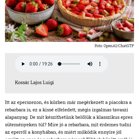
Foto: OpenAI/ChatGTP
Kossár Lajos Luigi
Itt az eperszezon, és közben már megérkezett a piacokra a
rebarbara is, ez a kissé elfeledett, mégis izgalmas tavaszi
alapanyag. De mit készíthetünk belőlük a klasszikus epres
süteményeken túl? Mire jó a rebarbara, mit érdemes tudni
az eperről a konyhában, és miért működik ennyire jól