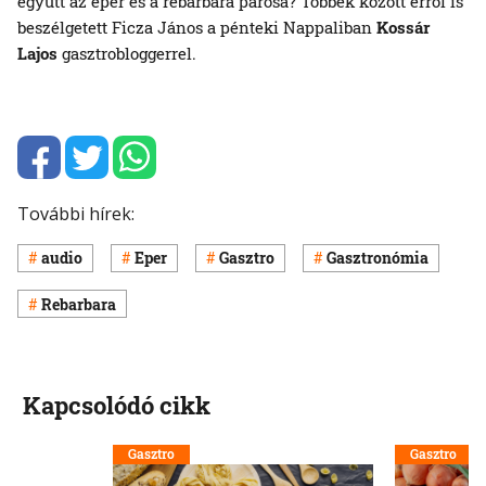
együtt az eper és a rebarbara párosa? Többek között erről is
beszélgetett Ficza János a pénteki Nappaliban
Kossár
Lajos
gasztrobloggerrel.
További hírek:
audio
Eper
Gasztro
Gasztronómia
Rebarbara
Kapcsolódó cikk
Gasztro
Gasztro