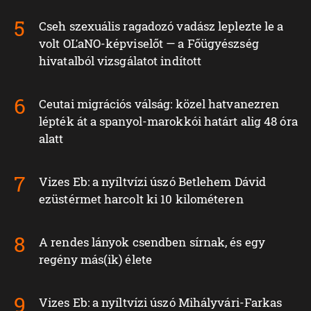
Cseh szexuális ragadozó vadász leplezte le a
volt OĽaNO-képviselőt — a Főügyészség
hivatalból vizsgálatot indított
Ceutai migrációs válság: közel hatvanezren
lépték át a spanyol-marokkói határt alig 48 óra
alatt
Vizes Eb: a nyíltvízi úszó Betlehem Dávid
ezüstérmet harcolt ki 10 kilométeren
A rendes lányok csendben sírnak, és egy
regény más(ik) élete
Vizes Eb: a nyíltvízi úszó Mihályvári-Farkas