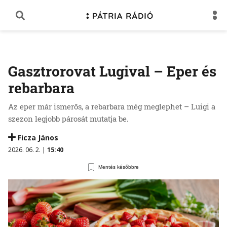
Gasztrorovat Lugival – Eper és
rebarbara
Az eper már ismerős, a rebarbara még meglephet – Luigi a
szezon legjobb párosát mutatja be.
Ficza János
2026. 06. 2. |
15:40
Mentés későbbre