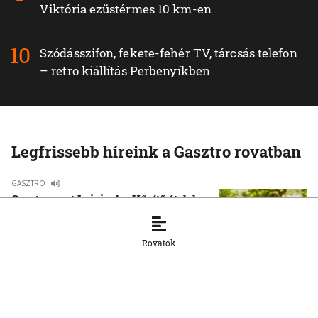
Viktória ezüstérmes 10 km-en
Szódásszifon, fekete-fehér TV, tárcsás telefon
– retro kiállítás Perbenyíkben
Legfrissebb híreink a Gasztro rovatban
GASZTRO
Gasztrorovat Luigival – Hűsítő ételek a
nyári kánikulában
20. 7. 2026, 15:43:19
Rovatok
GASZTRO
Gasztrorovat Luigival – Csokoládé
13. 7. 2026, 16:10:24