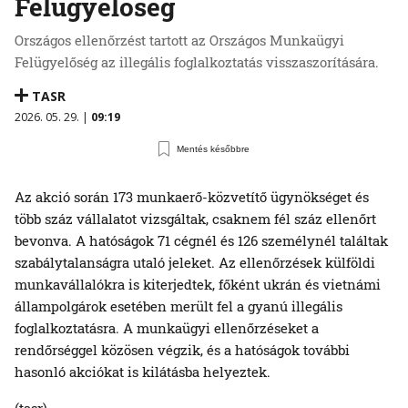
Felügyelőség
Országos ellenőrzést tartott az Országos Munkaügyi
Felügyelőség az illegális foglalkoztatás visszaszorítására.
TASR
2026. 05. 29. |
09:19
Mentés későbbre
Az akció során 173 munkaerő-közvetítő ügynökséget és
több száz vállalatot vizsgáltak, csaknem fél száz ellenőrt
bevonva. A hatóságok 71 cégnél és 126 személynél találtak
szabálytalanságra utaló jeleket. Az ellenőrzések külföldi
munkavállalókra is kiterjedtek, főként ukrán és vietnámi
állampolgárok esetében merült fel a gyanú illegális
foglalkoztatásra. A munkaügyi ellenőrzéseket a
rendőrséggel közösen végzik, és a hatóságok további
hasonló akciókat is kilátásba helyeztek.
(tasr)