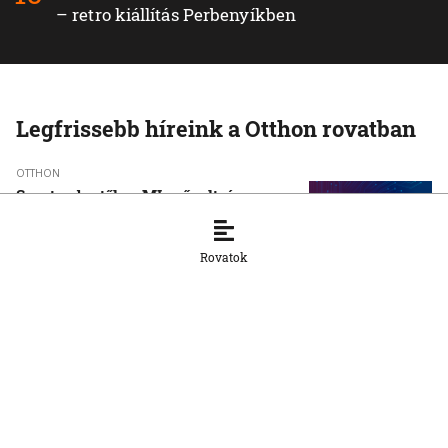
– retro kiállítás Perbenyíkben
Legfrissebb híreink a Otthon rovatban
OTTHON
Szeptembertől az MI-műveltség az
általános iskolai oktatás része lesz
8. 8. 2026, 11:18:52
Rovatok
OTTHON
500 esettel emelkedett a nyári
balesetek száma az idén
8. 8. 2026, 8:57:26
OTTHON
Pellegrini: Csírájában kell elfojtani a
faji indíttatású erőszakot