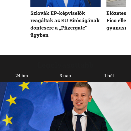
Szlovák EP-képviselők
Előzetesb
reagáltak az EU Bíróságának
Fico ellen
döntésére a „Pfizergate”
gyanúsíto
ügyben
Legolvasottabb
24 óra
3 nap
1 hét