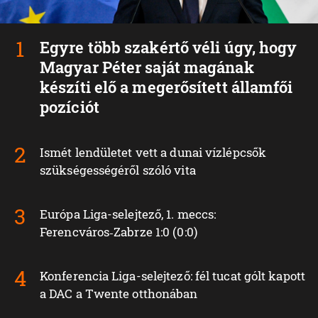
Egyre több szakértő véli úgy, hogy
Magyar Péter saját magának
készíti elő a megerősített államfői
pozíciót
Ismét lendületet vett a dunai vízlépcsők
szükségességéről szóló vita
Európa Liga-selejtező, 1. meccs:
Ferencváros‑Zabrze 1:0 (0:0)
Konferencia Liga-selejtező: fél tucat gólt kapott
a DAC a Twente otthonában