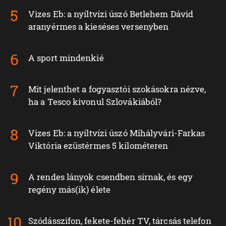
Vizes Eb: a nyíltvízi úszó Betlehem Dávid
aranyérmes a kieséses versenyben
A sport mindenkié
Mit jelenthet a fogyasztói szokásokra nézve,
ha a Tesco kivonul Szlovákiából?
Vizes Eb: a nyíltvízi úszó Mihályvári-Farkas
Viktória ezüstérmes 5 kilométeren
A rendes lányok csendben sírnak, és egy
regény más(ik) élete
Szódásszifon, fekete-fehér TV, tárcsás telefon