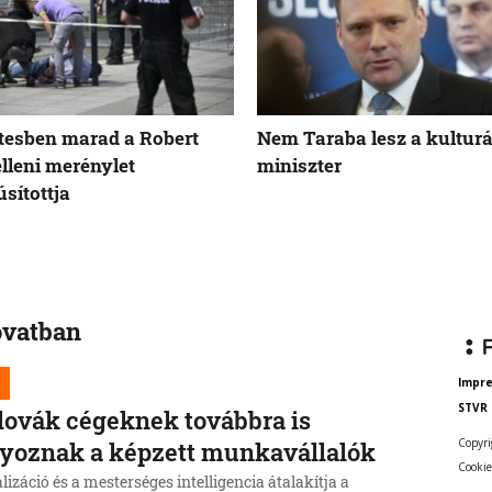
tesben marad a Robert
Nem Taraba lesz a kulturá
elleni merénylet
miniszter
sítottja
ovatban
Impr
STVR
lovák cégeknek továbbra is
Copyri
yoznak a képzett munkavállalók
Cookie
alizáció és a mesterséges intelligencia átalakítja a