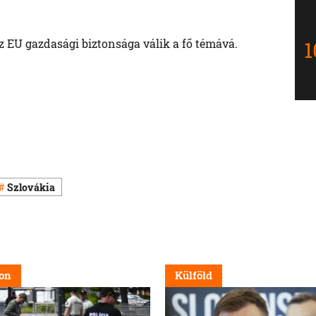
z EU gazdasági biztonsága válik a fő témává.
Szlovákia
on
Külföld