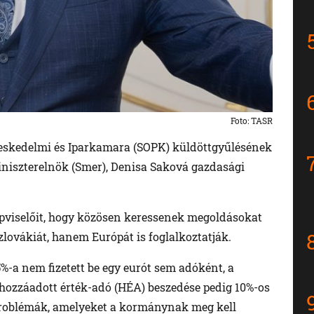
Foto: TASR
eskedelmi és Iparkamara (SOPK) küldöttgyűlésének
niszterelnök (Smer), Denisa Saková gazdasági
épviselőit, hogy közösen keressenek megoldásokat
ovákiát, hanem Európát is foglalkoztatják.
%-a nem fizetett be egy eurót sem adóként, a
a hozzáadott érték-adó (HÉA) beszedése pedig 10%-os
problémák, amelyeket a kormánynak meg kell