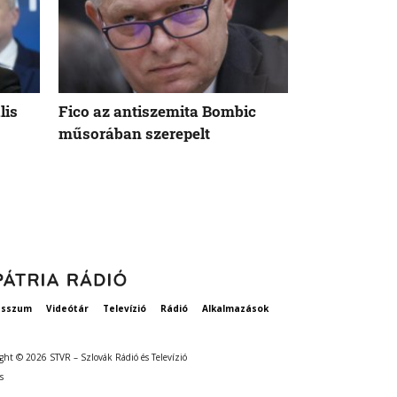
lis
Fico az antiszemita Bombic
Meddig tart 
műsorában szerepelt
rögzített ta
szavatosság
esszum
Videótár
Televízió
Rádió
Alkalmazások
ght © 2026 STVR – Szlovák Rádió és Televízió
s