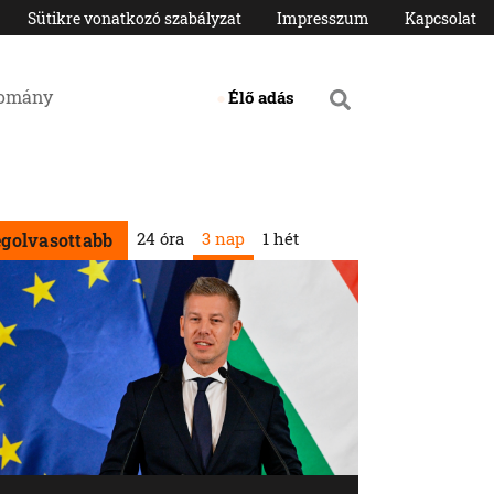
Sütikre vonatkozó szabályzat
Impresszum
Kapcsolat
domány
Élő adás
24 óra
3 nap
1 hét
egolvasottabb