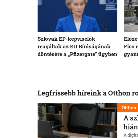
Szlovák EP-képviselők
Előze
reagáltak az EU Bíróságának
Fico 
döntésére a „Pfizergate” ügyben
gyanú
Legfrissebb híreink a Otthon r
Otthon
A sz
hián
A digit