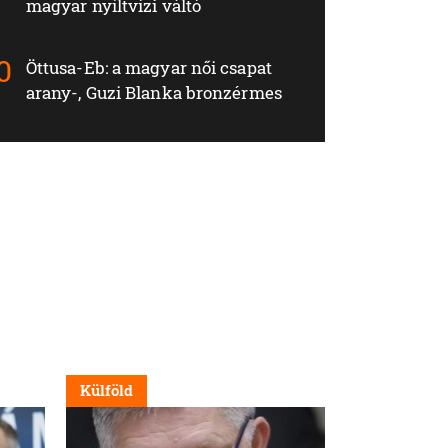
magyar nyíltvízi váltó
Öttusa-Eb: a magyar női csapat
arany-, Guzi Blanka bronzérmes
Külföld
Nappali