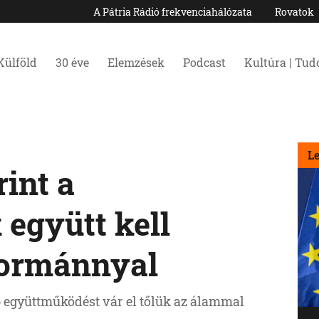
A Pátria Rádió frekvenciahálózata
Rovatok
Külföld
30 éve
Elemzések
Podcast
Kultúra | Tu
L
rint a
együtt kell
ormánnyal
b együttműködést vár el tőlük az álammal