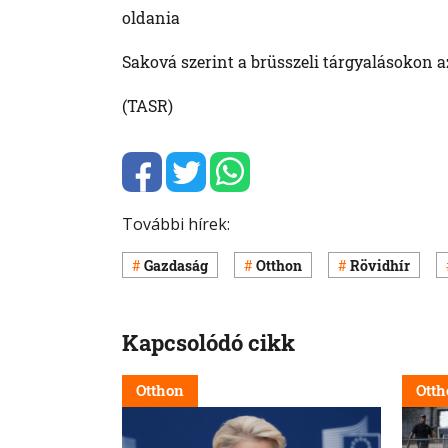
oldania
Saková szerint a brüsszeli tárgyalásokon a
(TASR)
További hírek:
Gazdaság
Otthon
Rövidhír
Kapcsolódó cikk
Otthon
Otth