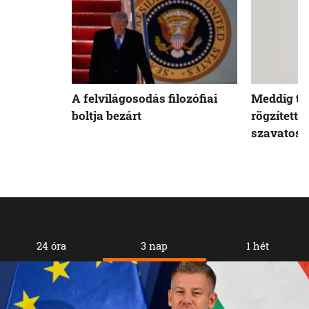
A felvilágosodás filozófiai
Meddig tar
boltja bezárt
rögzített 
szavatoss
Legolvasottabb
24 óra
3 nap
1 hét