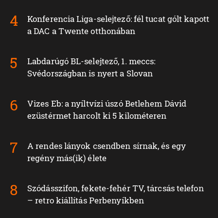
Konferencia Liga-selejtező: fél tucat gólt kapott
a DAC a Twente otthonában
Labdarúgó BL-selejtező, 1. meccs:
Svédországban is nyert a Slovan
Vizes Eb: a nyíltvízi úszó Betlehem Dávid
ezüstérmet harcolt ki 5 kilométeren
A rendes lányok csendben sírnak, és egy
regény más(ik) élete
Szódásszifon, fekete-fehér TV, tárcsás telefon
– retro kiállítás Perbenyíkben