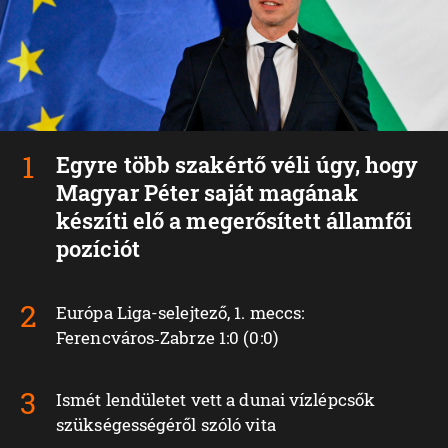
Egyre több szakértő véli úgy, hogy
Magyar Péter saját magának
készíti elő a megerősített államfői
pozíciót
Európa Liga-selejtező, 1. meccs:
Ferencváros‑Zabrze 1:0 (0:0)
Ismét lendületet vett a dunai vízlépcsők
szükségességéről szóló vita