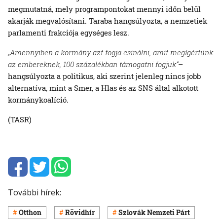
megmutatná, mely programpontokat mennyi időn belül
akarják megvalósítani. Taraba hangsúlyozta, a nemzetiek
parlamenti frakciója egységes lesz.
„Amennyiben a kormány azt fogja csinálni, amit megígértünk
az embereknek, 100 százalékban támogatni fogjuk“
–
hangsúlyozta a politikus, aki szerint jelenleg nincs jobb
alternatíva, mint a Smer, a Hlas és az SNS által alkotott
kormánykoalíció.
(TASR)
További hírek:
Otthon
Rövidhír
Szlovák Nemzeti Párt