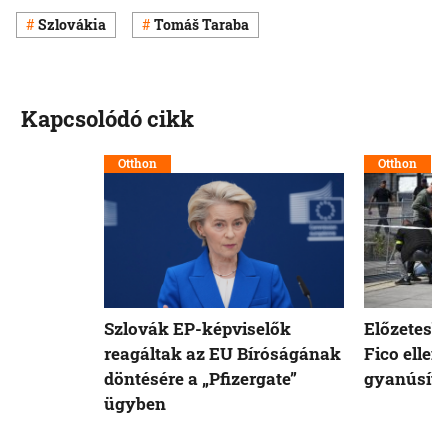
Szlovákia
Tomáš Taraba
Kapcsolódó cikk
Otthon
Otthon
Szlovák EP-képviselők
Előzetesb
reagáltak az EU Bíróságának
Fico ellen
döntésére a „Pfizergate”
gyanúsíto
ügyben