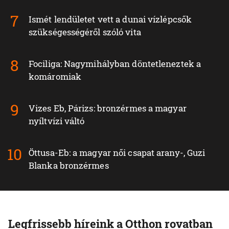
Ismét lendületet vett a dunai vízlépcsők
szükségességéről szóló vita
Fociliga: Nagymihályban döntetleneztek a
komáromiak
Vizes Eb, Párizs: bronzérmes a magyar
nyíltvízi váltó
Öttusa-Eb: a magyar női csapat arany-, Guzi
Blanka bronzérmes
Legfrissebb híreink a Otthon rovatban