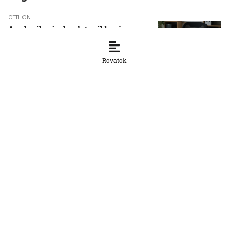
OTTHON
A szlovák cégeknek továbbra is
hiányoznak a képzett munkavállalók
8. 8. 2026, 15:39:35
Rovatok
OTTHON
Šimečka beismeri a hibát a Korčok-
ügyben, de tagadja az
összehasonlíthatóságot a Smerrel
8. 8. 2026, 15:01:07
OTTHON
Nem fog összefogni az SNS senkivel
8. 8. 2026, 13:11:21
OTTHON
Szeptembertől az MI-műveltség az
általános iskolai oktatás része lesz
8. 8. 2026, 11:18:52