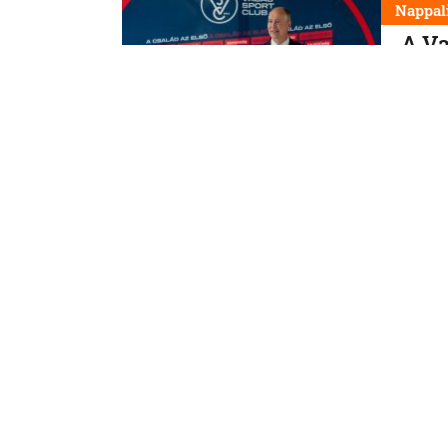
Nappal
A Va
A közös
6. 8. 202
Nappal
Szód
tele
Cap Gy
5. 8. 202
Nappal
Legs
Már
Nyári 
Magyar