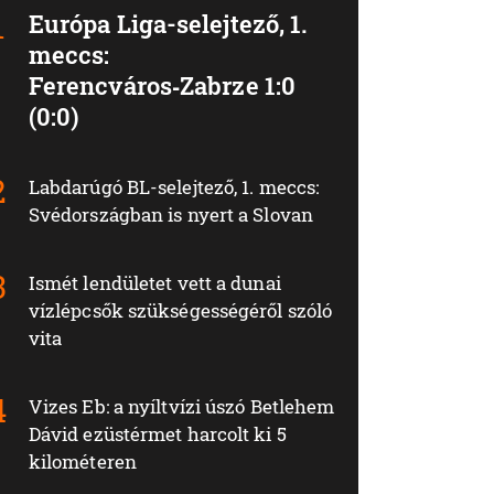
Európa Liga-selejtező, 1.
meccs:
Ferencváros‑Zabrze 1:0
(0:0)
Labdarúgó BL-selejtező, 1. meccs:
Svédországban is nyert a Slovan
Ismét lendületet vett a dunai
vízlépcsők szükségességéről szóló
vita
Vizes Eb: a nyíltvízi úszó Betlehem
Dávid ezüstérmet harcolt ki 5
kilométeren