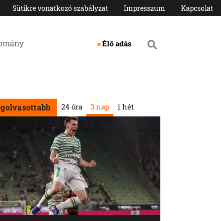
Sütikre vonatkozó szabályzat
Impresszum
Kapcsolat
domány
Élő adás
24 óra
3 nap
1 hét
egolvasottabb