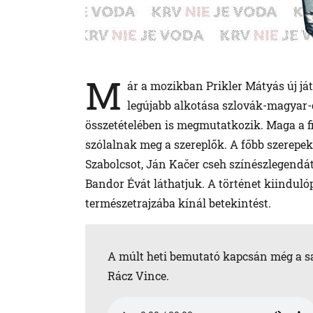
M
ár a mozikban Prikler Mátyás új já
legújabb alkotása szlovák-magyar-
összetételében is megmutatkozik. Maga a f
szólalnak meg a szereplők. A főbb szerepe
Szabolcsot, Ján Kačer cseh színészlegendát
Bandor Évát láthatjuk. A történet kiinduló
természetrajzába kínál betekintést.
A múlt heti bemutató kapcsán még a saj
Rácz Vince.