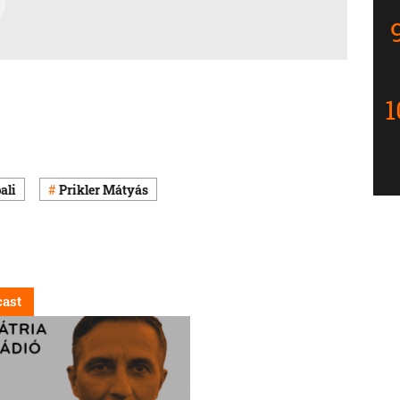
ali
Prikler Mátyás
ast