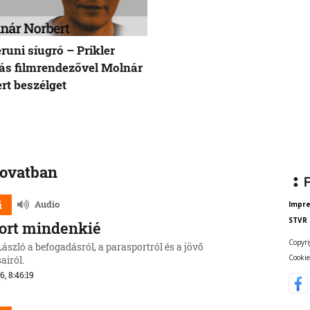
uni síugró – Prikler
s filmrendezővel Molnár
rt beszélget
rovatban
i
Audio
Impr
STVR
ort mindenkié
Copyri
ászló a befogadásról, a parasportról és a jövő
Cookie
airól.
6, 8:46:19