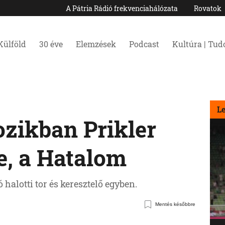
A Pátria Rádió frekvenciahálózata
Rovatok
Külföld
30 éve
Elemzések
Podcast
Kultúra | Tu
L
ozikban Prikler
e, a Hatalom
halotti tor és keresztelő egyben.
Mentés későbbre