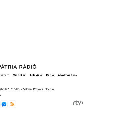
esszum
Videótár
Televízió
Rádió
Alkalmazások
ght © 2026 STVR – Szlovák Rádió és Televízió
s