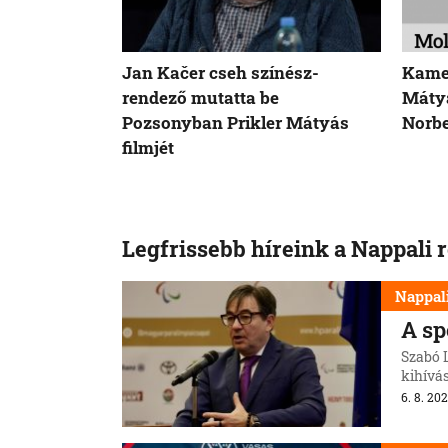
Jan Kačer cseh színész-
Kamer
rendező mutatta be
Mátyá
Pozsonyban Prikler Mátyás
Norbe
filmjét
Legfrissebb híreink a Nappali 
Nappal
A sp
Szabó L
kihívás
6. 8. 202