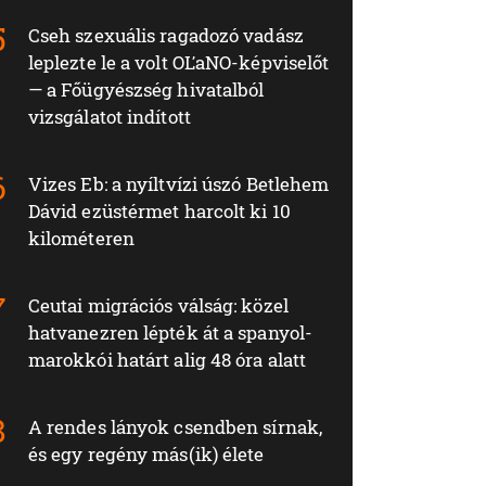
Cseh szexuális ragadozó vadász
leplezte le a volt OĽaNO-képviselőt
— a Főügyészség hivatalból
vizsgálatot indított
Vizes Eb: a nyíltvízi úszó Betlehem
Dávid ezüstérmet harcolt ki 10
kilométeren
Ceutai migrációs válság: közel
hatvanezren lépték át a spanyol-
marokkói határt alig 48 óra alatt
A rendes lányok csendben sírnak,
és egy regény más(ik) élete