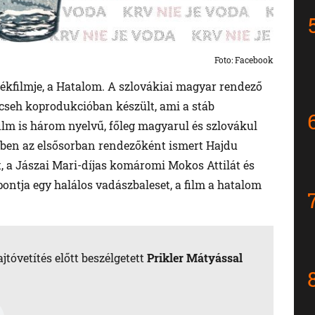
Foto: Facebook
tékfilmje, a Hatalom. A szlovákiai magyar rendező
cseh koprodukcióban készült, ami a stáb
ilm is három nyelvű, főleg magyarul és szlovákul
kben az elsősorban rendezőként ismert Hajdu
, a Jászai Mari-díjas komáromi Mokos Attilát és
pontja egy halálos vadászbaleset, a film a hatalom
tóvetítés előtt beszélgetett
Prikler Mátyással