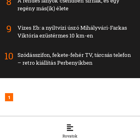
A rendes lányok csendben sírnak, és egy
regény más(ik) élete
Vizes Eb: a nyíltvízi úszó Mihályvári-Farkas
Viktória ezüstérmes 10 km-en
Szódásszifon, fekete-fehér TV, tárcsás telefon
– retro kiállítás Perbenyíkben
1
Rovatok