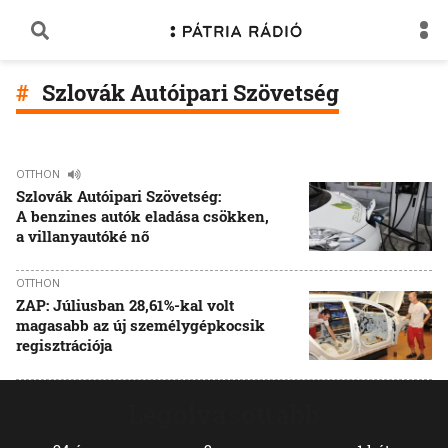
Szlovák Autóipari Szövetség
OTTHON
Szlovák Autóipari Szövetség:
A benzines autók eladása csökken,
a villanyautóké nő
OTTHON
ZAP: Júliusban 28,61%-kal volt
magasabb az új személygépkocsik
regisztrációja
Legolvasottabb