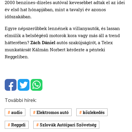
2000 benzines-dízeles autóval kevesebbet adtak el az idei
év első hat hónapjában, mint a tavalyi év azonos
időszakában.
Egyre népszerűbbek lennének a villanyautók, és lassan
elmúlik a belsőégésű motorok kora vagy más áll a trend
hátterében?
Zách Dániel
autós szakújságírót, a Telex
munkatársát Kálmán Norbert kérdezte a pénteki
Reggeliben.
További hírek:
audio
Elektromos autó
közlekedés
Reggeli
Szlovák Autóipari Szövetség