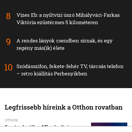
Vizes Eb: a nyíltvízi úszó Mihályvári-Farkas
Viktória ezüstérmes 5 kilométeren
A rendes lányok csendben sírnak, és egy
regény más(ik) élete
Szódásszifon, fekete-fehér TV, tárcsás telefon
– retro kiállítás Perbenyíkben
Legfrissebb híreink a Otthon rovatban
OTTHON
Szeptembertől az MI-műveltség az