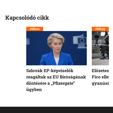
Kapcsolódó cikk
Otthon
Otthon
Szlovák EP-képviselők
Előzetesb
reagáltak az EU Bíróságának
Fico ellen
döntésére a „Pfizergate”
gyanúsíto
ügyben