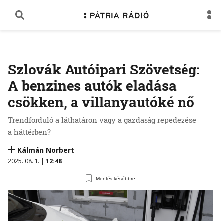
Szlovák Autóipari Szövetség:
A benzines autók eladása
csökken, a villanyautóké nő
Trendforduló a láthatáron vagy a gazdaság repedezése
a háttérben?
Kálmán Norbert
2025. 08. 1. |
12:48
Mentés későbbre