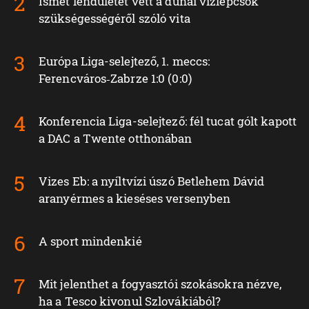
Ismét lendületet vett a dunai vízlépcsők
szükségességéről szóló vita
Európa Liga-selejtező, 1. meccs:
Ferencváros‑Zabrze 1:0 (0:0)
Konferencia Liga-selejtező: fél tucat gólt kapott
a DAC a Twente otthonában
Vizes Eb: a nyíltvízi úszó Betlehem Dávid
aranyérmes a kieséses versenyben
A sport mindenkié
Mit jelenthet a fogyasztói szokásokra nézve,
ha a Tesco kivonul Szlovákiából?