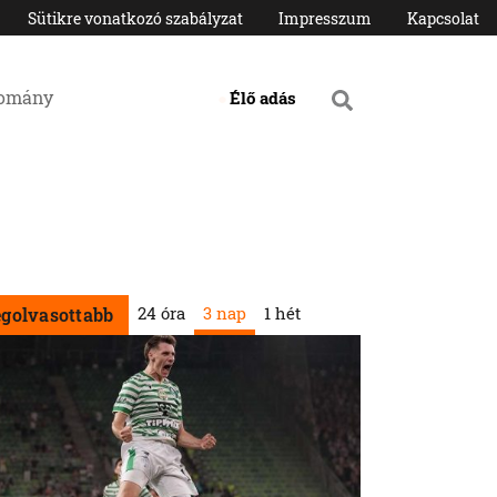
Sütikre vonatkozó szabályzat
Impresszum
Kapcsolat
domány
Élő adás
24 óra
3 nap
1 hét
egolvasottabb