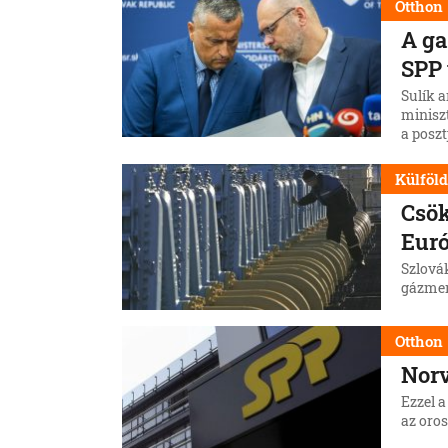
Otthon
A ga
SPP 
Sulík a
minisz
a posz
Külföl
Csök
Eur
Szlová
gázmenn
Otthon
Norv
Ezzel a
az oros