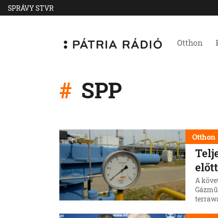
SPRÁVY STVR
Otthon
SPP
Otthon
Telj
előt
A követ
Gázműve
terrawa
pedig m