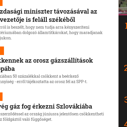
zdasági miniszter távozásával az
vezetője is feláll székéből
rról is beszélt, hogy nem tudja arra kényszeríteni
tériumában dolgozó államtitkárokat, hogy maradjanak
tjukon.
d
kennek az orosz gázszállítások
ópába
kiában 50 százalékkal csökkent a beérkező
yiség - erről tájékoztatta az orosz fél az SPP-t.
ég gáz fog érkezni Szlovákiába
 szerződéssel az ország júniusra jelentősen csökkentheti
z földgáztól való függőséget.