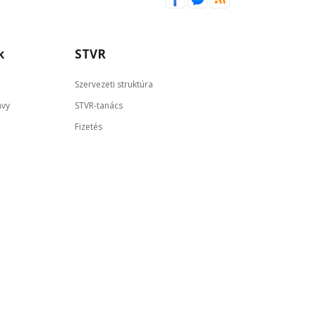
k
STVR
Szervezeti struktúra
ávy
STVR-tanács
Fizetés