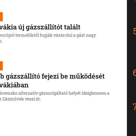
vákia új gázszállítót talált
európói termelőktől fogják vásárolni a gázt nagy
n.
b gázszállító fejezi be működését
ovákiában
lovensko alternatív gázszolgáltató helyét ideiglenesen a
k Gázművek veszi át.