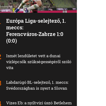
Európa Liga-selejtező, 1.
meccs:
Ferencváros‑Zabrze 1:0
(0:0)
Ismét lendületet vett a dunai
vízlépcsők szükségességéről szóló
vita
Labdarúgó BL-selejtező, 1. meccs:
Svédországban is nyert a Slovan
Vizes Eb: a nyíltvízi úszó Betlehem