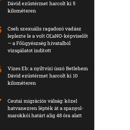
Dávid ezüstérmet harcolt ki 5
kilométeren
Cseh szexuális ragadozó vadász
leplezte le a volt OĽaNO-képviselőt
— a Főügyészség hivatalból
vizsgálatot indított
Vizes Eb: a nyíltvízi úszó Betlehem
Dávid ezüstérmet harcolt ki 10
kilométeren
Ceutai migrációs válság: közel
hatvanezren lépték át a spanyol-
marokkói határt alig 48 óra alatt