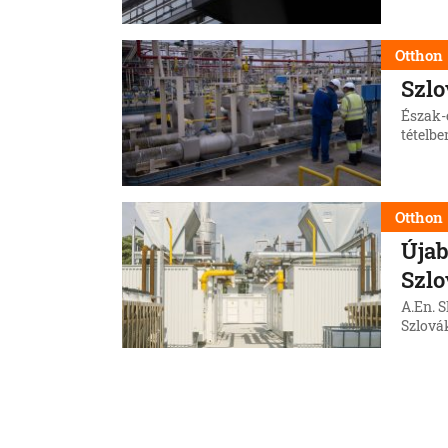
Otthon
Szlo
Észak-
tételbe
Otthon
Újab
Szl
A.En. S
Szlová