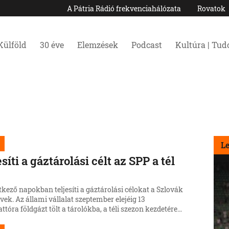
A Pátria Rádió frekvenciahálózata
Rovatok
Külföld
30 éve
Elemzések
Podcast
Kultúra | Tu
L
esíti a gáztárolási célt az SPP a tél
t
kező napokban teljesíti a gáztárolási célokat a Szlovák
k. Az állami vállalat szeptember elejéig 13
ttóra földgázt tölt a tárolókba, a téli szezon kezdetére
ár 17 és fél terrawattóra áll majd rendelkezésre.