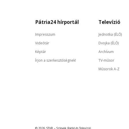
Pátria24 hírportál
Televízió
Impresszum
Jednotka (ÉLŐ)
Videótár
Dvojka (ÉLŐ)
Képtár
Archívum
Írjon a szerkesztőségnek!
TV-műsor
Műsorok A-Z
© 2026 STVR – Szlovák Rádió és Televízió