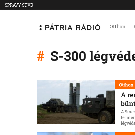
SPRÁVY STVR
Otthon
S-300 légvéd
Otthon
A re
bünt
A Smer 
fel mer
légvéd