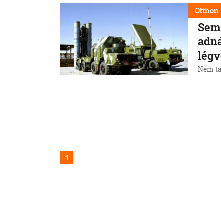
Otthon
Sem 
adná
légv
Nem tar
1