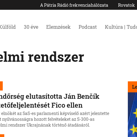
A Pátria Rádió frekvenciahálózata
Rovatok
Külföld
30 éve
Elemzések
Podcast
Kultúra | Tu
elmi rendszer
L
ndőrség elutasította Ján Benčík
etőfeljelentését Fico ellen
elnökét az SaS-es parlamenti képviselő azért jelentette
t nyilvánosságra hozott felvételeket az S-300-as
elmi rendszer Ukrajnának történő átadásáról.