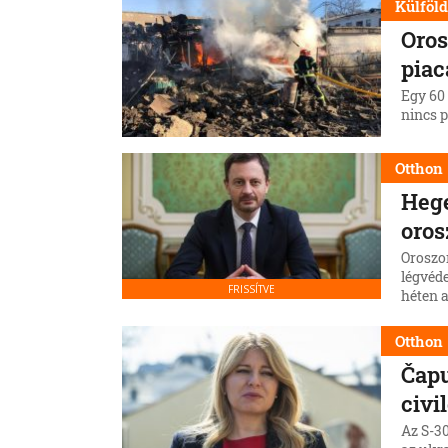
Külföl
Oros
piac
Egy 60 
nincs p
Otthon
Hege
oros
Oroszo
légvéd
FRISSÍTVE
héten 
erősíte
Otthon
Čapu
civi
Az S-3