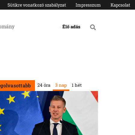
Sütikre vonatkozó szabályzat
Impresszum
Kapcsolat
domány
Élő adás
24 óra
3 nap
1 hét
egolvasottabb