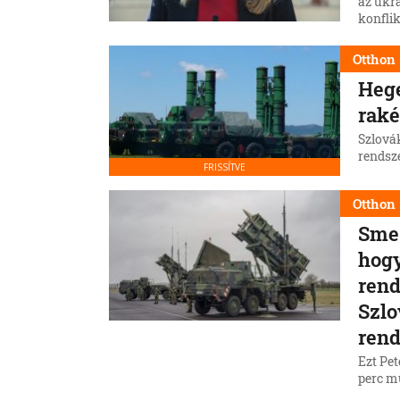
az ukra
konfli
legfon
Zuzana
Otthon
Hege
raké
Szlová
rendsze
FRISSÍTVE
Otthon
Sme 
hogy
rend
Szlo
rend
Ezt Pet
perc m