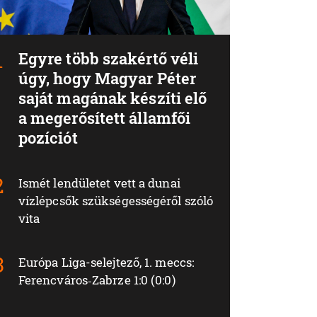
Egyre több szakértő véli
úgy, hogy Magyar Péter
saját magának készíti elő
a megerősített államfői
pozíciót
Ismét lendületet vett a dunai
vízlépcsők szükségességéről szóló
vita
Európa Liga-selejtező, 1. meccs:
Ferencváros‑Zabrze 1:0 (0:0)