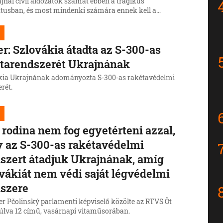
jnai civil áldozatok számát ebben a tragikus
ktusban, és most mindenki számára ennek kell a
tosabb szempontnak lennie – jelentette ki pénteken
 Čaputová államfő.
r: Szlovákia átadta az S-300-as
tarendszerét Ukrajnának
kia Ukrajnának adományozta S-300-as rakétavédelmi
rét.
rodina nem fog egyetérteni azzal,
 az S-300-as rakétavédelmi
szert átadjuk Ukrajnának, amíg
vákiát nem védi saját légvédelmi
szere
er Pčolinský parlamenti képviselő közölte az RTVS Öt
úlva 12 című, vasárnapi vitaműsorában.