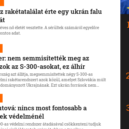
d
z rakétatalálat érte egy ukrán falu
át
éves nő életét vesztette. A sérültek számáról egyelőre
ontos adat.
r: nem semmisítették meg az
zok az S-300-asokat, ez álhír
rszág azt állítja, megsemmisítettek négy S-300-as
elmi rakétarendszert azok közül, amelyet Szlovákia múlt
adományozott Ukrajnának. Ezt ukrán források nem
tték meg.
tová: nincs most fontosabb a
lek védelménél
00-as védelmi rendszer átadásával csökkenteni tudjuk