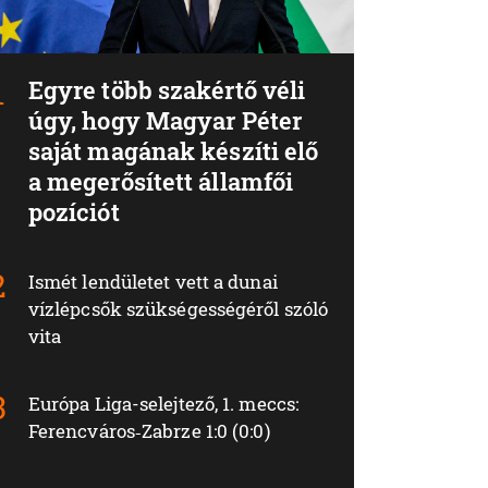
Egyre több szakértő véli
úgy, hogy Magyar Péter
saját magának készíti elő
a megerősített államfői
pozíciót
Ismét lendületet vett a dunai
vízlépcsők szükségességéről szóló
vita
Európa Liga-selejtező, 1. meccs:
Ferencváros‑Zabrze 1:0 (0:0)