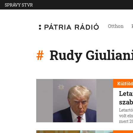
SPRÁVY STVR
Otthon
Rudy Giulian
Külföl
Leta
szab
Letart
volt el
mert 20
Trumpo
tartózt