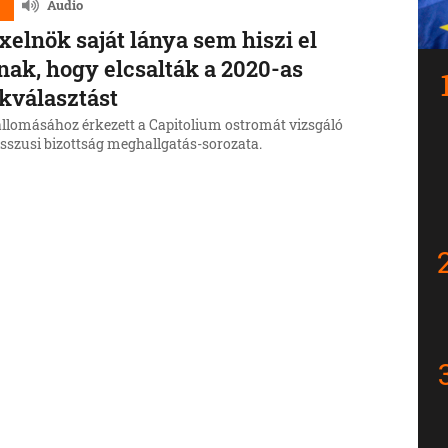
d
Audio
xelnök saját lánya sem hiszi el
nak, hogy elcsalták a 2020-as
kválasztást
állomásához érkezett a Capitolium ostromát vizsgáló
sszusi bizottság meghallgatás-sorozata.