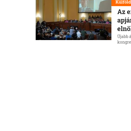
Külföl
Az e
apjá
elnö
Újabb 
kongre