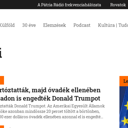
A Pátria Rádió frekvenciahálózata
Rovatok
Külföld
30 éve
Elemzések
Podcast
Kultúra | Tu
i
d
L
rtóztatták, majd óvadék ellenében
adon is engedték Donald Trumpot
óztatták Donald Trumpot. Az Amerikai Egyesült Államok
nöke azonban mindössze 20 percet töltött a börtönben,
0 ezer dolláros óvadék ellenében azonnal el is engedték.
t Georgia államban, Fulton megye börtönében
atták le, ott jelentkezett.