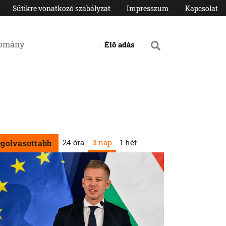
Sütikre vonatkozó szabályzat
Impresszum
Kapcsolat
domány
Élő adás
24 óra
3 nap
1 hét
egolvasottabb