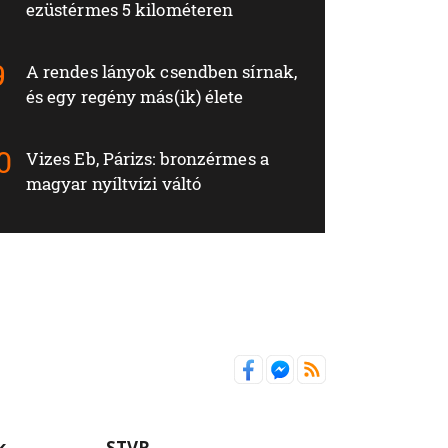
ezüstérmes 5 kilométeren
A rendes lányok csendben sírnak,
és egy regény más(ik) élete
Vizes Eb, Párizs: bronzérmes a
magyar nyíltvízi váltó
k
STVR