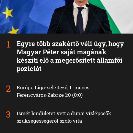
Egyre több szakértő véli úgy, hogy
Magyar Péter saját magának
készíti elő a megerősített államfői
pozíciót
Európa Liga-selejtező, 1. meccs:
Ferencváros‑Zabrze 1:0 (0:0)
Ismét lendületet vett a dunai vízlépcsők
szükségességéről szóló vita