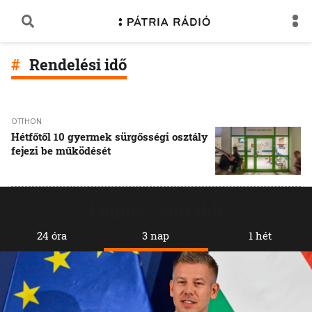
Rendelési idő
OTTHON
Hétfőtől 10 gyermek sürgősségi osztály
fejezi be működését
Legolvasottabb
24 óra
3 nap
1 hét