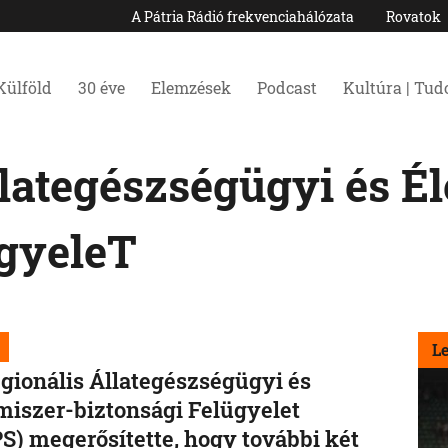
A Pátria Rádió frekvenciahálózata
Rovatok
Külföld
30 éve
Elemzések
Podcast
Kultúra | Tu
lategészségügyi és Él
ügyeleT
L
gionális Állategészségügyi és
miszer-biztonsági Felügyelet
S) megerősítette, hogy további két