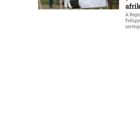
afri
A Regio
Felügye
sertésp
korábbi