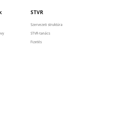
k
STVR
Szervezeti struktúra
ávy
STVR-tanács
Fizetés