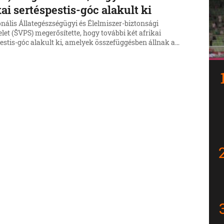
kai sertéspestis-góc alakult ki
nális Állategészségügyi és Élelmiszer-biztonsági
let (ŠVPS) megerősítette, hogy további két afrikai
estis-góc alakult ki, amelyek összefüggésben állnak a
, nagylócsai esettel.