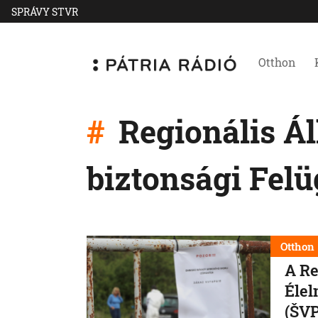
SPRÁVY STVR
Otthon
Regionális Ál
biztonsági Fel
Otthon
A Re
Élel
(ŠVP