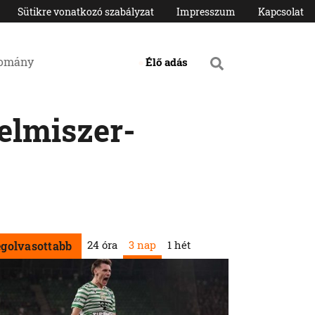
Sütikre vonatkozó szabályzat
Impresszum
Kapcsolat
domány
Élő adás
elmiszer-
24 óra
3 nap
1 hét
egolvasottabb