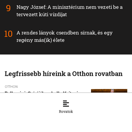
Nagy József: A minisztérium nem vezeti be a
tervezett kúti vízdíjat
A rendes lányok csendben sírnak, és egy
regény más(ik) élete
Legfrissebb híreink a Otthon rovatban
OTTHON
Pellegrini: Csírájában kell elfojtani a
faji indíttatású erőszakot
7. 8. 2026, 16:45:55
Rovatok
OTTHON
Másodfokúra emelték a hőségriasztást
több déli járásban