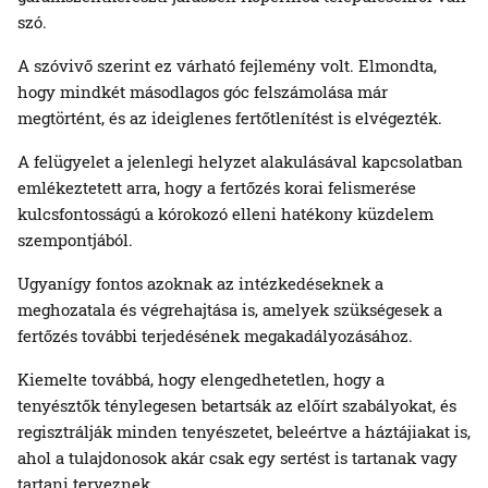
szó.
A szóvivő szerint ez várható fejlemény volt. Elmondta,
hogy mindkét másodlagos góc felszámolása már
megtörtént, és az ideiglenes fertőtlenítést is elvégezték.
A felügyelet a jelenlegi helyzet alakulásával kapcsolatban
emlékeztetett arra, hogy a fertőzés korai felismerése
kulcsfontosságú a kórokozó elleni hatékony küzdelem
szempontjából.
Ugyanígy fontos azoknak az intézkedéseknek a
meghozatala és végrehajtása is, amelyek szükségesek a
fertőzés további terjedésének megakadályozásához.
Kiemelte továbbá, hogy elengedhetetlen, hogy a
tenyésztők ténylegesen betartsák az előírt szabályokat, és
regisztrálják minden tenyészetet, beleértve a háztájiakat is,
ahol a tulajdonosok akár csak egy sertést is tartanak vagy
tartani terveznek.