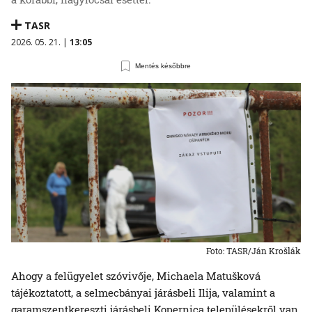
TASR
2026. 05. 21. |
13:05
Mentés későbbre
Foto: TASR/Ján Krošlák
Ahogy a felügyelet szóvivője, Michaela Matušková
tájékoztatott, a selmecbányai járásbeli Ilija, valamint a
garamszentkereszti járásbeli Kopernica településekről van