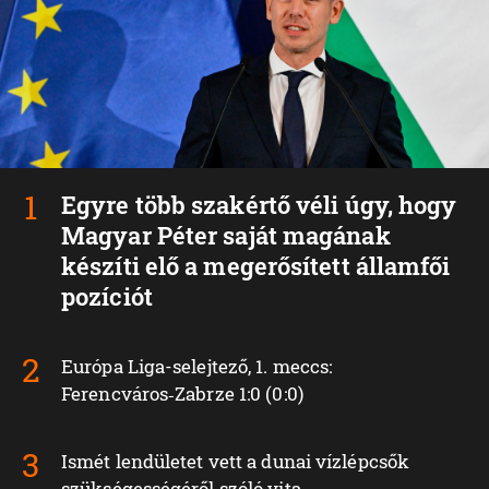
Egyre több szakértő véli úgy, hogy
Magyar Péter saját magának
készíti elő a megerősített államfői
pozíciót
Európa Liga-selejtező, 1. meccs:
Ferencváros‑Zabrze 1:0 (0:0)
Ismét lendületet vett a dunai vízlépcsők
szükségességéről szóló vita