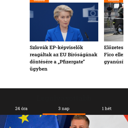
Szlovák EP-képviselők
Előzetesb
reagáltak az EU Bíróságának
Fico ellen
döntésére a „Pfizergate”
gyanúsíto
ügyben
Legolvasottabb
24 óra
3 nap
1 hét