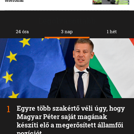
telefonál
Legolvasottabb
24 óra
3 nap
1 hét
Egyre több szakértő véli úgy, hogy
Magyar Péter saját magának
készíti elő a megerősített államfői
pozíciót