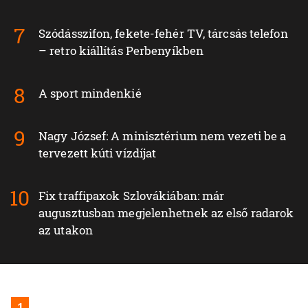
Szódásszifon, fekete-fehér TV, tárcsás telefon
– retro kiállítás Perbenyíkben
A sport mindenkié
Nagy József: A minisztérium nem vezeti be a
tervezett kúti vízdíjat
Fix traffipaxok Szlovákiában: már
augusztusban megjelenhetnek az első radarok
az utakon
1