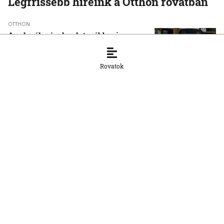
Legfrissebb híreink a Otthon rovatban
OTTHON
A szlovák cégeknek továbbra is
hiányoznak a képzett munkavállalók
8. 8. 2026, 15:39:35
Rovatok
OTTHON
Šimečka beismeri a hibát a Korčok-
ügyben, de tagadja az
összehasonlíthatóságot a Smerrel
8. 8. 2026, 15:01:07
OTTHON
Nem fog összefogni az SNS senkivel
8. 8. 2026, 13:11:21
OTTHON
Szeptembertől az MI-műveltség az
általános iskolai oktatás része lesz