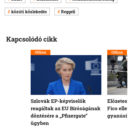
közúti közlekedés
Reggeli
Kapcsolódó cikk
Otthon
Otthon
Szlovák EP-képviselők
Előzetesb
reagáltak az EU Bíróságának
Fico ellen
döntésére a „Pfizergate”
gyanúsíto
ügyben