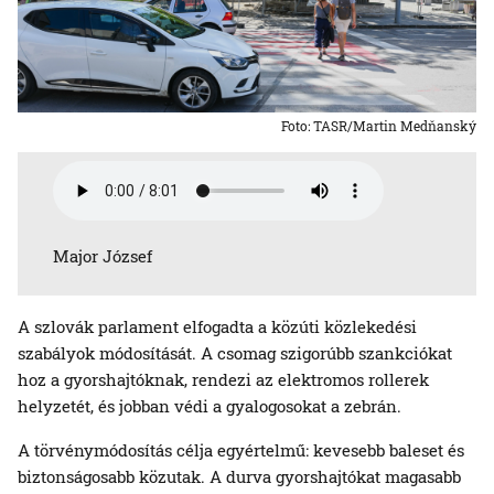
Foto: TASR/Martin Medňanský
Major József
A szlovák parlament elfogadta a közúti közlekedési
szabályok módosítását. A csomag szigorúbb szankciókat
hoz a gyorshajtóknak, rendezi az elektromos rollerek
helyzetét, és jobban védi a gyalogosokat a zebrán.
A törvénymódosítás célja egyértelmű: kevesebb baleset és
biztonságosabb közutak. A durva gyorshajtókat magasabb