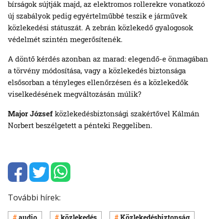
bírságok sújtják majd, az elektromos rollerekre vonatkozó
új szabályok pedig egyértelműbbé teszik e járművek
közlekedési státuszát. A zebrán közlekedő gyalogosok
védelmét szintén megerősítenék.
A döntő kérdés azonban az marad: elegendő-e önmagában
a törvény módosítása, vagy a közlekedés biztonsága
elsősorban a tényleges ellenőrzésen és a közlekedők
viselkedésének megváltozásán múlik?
Major József
közlekedésbiztonsági szakértővel Kálmán
Norbert beszélgetett a pénteki Reggeliben.
További hírek:
audio
közlekedés
Közlekedésbiztonság