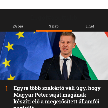
Legolvasottabb
24 óra
3 nap
1 hét
Egyre több szakértő véli úgy, hogy
Magyar Péter saját magának
készíti elő a megerősített államfői