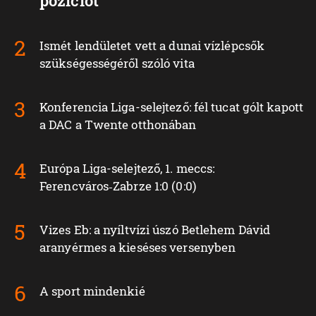
pozíciót
Ismét lendületet vett a dunai vízlépcsők
szükségességéről szóló vita
Konferencia Liga-selejtező: fél tucat gólt kapott
a DAC a Twente otthonában
Európa Liga-selejtező, 1. meccs:
Ferencváros‑Zabrze 1:0 (0:0)
Vizes Eb: a nyíltvízi úszó Betlehem Dávid
aranyérmes a kieséses versenyben
A sport mindenkié