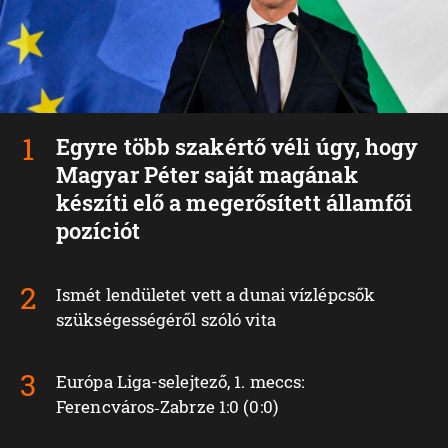
Egyre több szakértő véli úgy, hogy
Magyar Péter saját magának
készíti elő a megerősített államfői
pozíciót
Ismét lendületet vett a dunai vízlépcsők
szükségességéről szóló vita
Európa Liga-selejtező, 1. meccs:
Ferencváros‑Zabrze 1:0 (0:0)