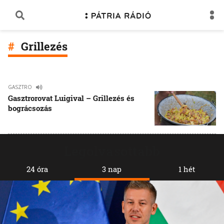
Grillezés
GASZTRO
Gasztrorovat Luigival – Grillezés és
bográcsozás
Legolvasottabb
24 óra
3 nap
1 hét