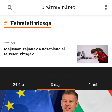
Felvételi vizsga
OTTHON
Májusban zajlanak a középiskolai
felvételi vizsgák
Legolvasottabb
24 óra
3 nap
1 hét