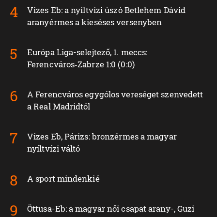
Vizes Eb: a nyíltvízi úszó Betlehem Dávid
aranyérmes a kieséses versenyben
Európa Liga-selejtező, 1. meccs:
Ferencváros‑Zabrze 1:0 (0:0)
A Ferencváros egygólos vereséget szenvedett
a Real Madridtól
Vizes Eb, Párizs: bronzérmes a magyar
nyíltvízi váltó
A sport mindenkié
Öttusa-Eb: a magyar női csapat arany-, Guzi