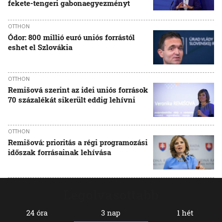
fekete-tengeri gabonaegyezményt
OTTHON
Ódor: 800 millió euró uniós forrástól
eshet el Szlovákia
OTTHON
Remišová szerint az idei uniós források
70 százalékát sikerült eddig lehívni
OTTHON
Remišová: prioritás a régi programozási
időszak forrásainak lehívása
Legolvasottabb
24 óra
3 nap
1 hét