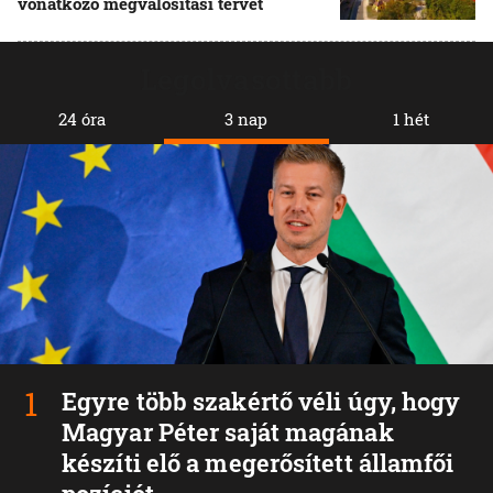
vonatkozó megvalósítási tervet
Legolvasottabb
24 óra
3 nap
1 hét
Egyre több szakértő véli úgy, hogy
Magyar Péter saját magának
készíti elő a megerősített államfői