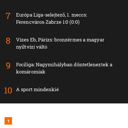
Európa Liga-selejtező, 1. meccs:
Ferencváros‑Zabrze 1:0 (0:0)
Vizes Eb, Párizs: bronzérmes a magyar
nyíltvízi váltó
Fociliga: Nagymihályban döntetleneztek a
komáromiak
A sport mindenkié
1