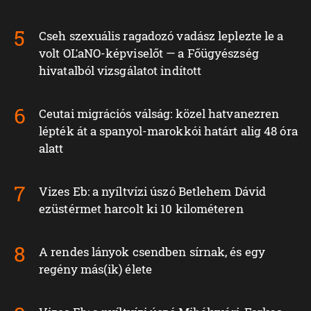
Cseh szexuális ragadozó vadász leplezte le a
volt OĽaNO-képviselőt — a Főügyészség
hivatalból vizsgálatot indított
Ceutai migrációs válság: közel hatvanezren
lépték át a spanyol-marokkói határt alig 48 óra
alatt
Vizes Eb: a nyíltvízi úszó Betlehem Dávid
ezüstérmet harcolt ki 10 kilométeren
A rendes lányok csendben sírnak, és egy
regény más(ik) élete