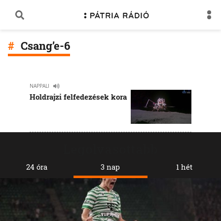
Csang’e-6
NAPPALI
Holdrajzi felfedezések kora
Legolvasottabb
24 óra
3 nap
1 hét