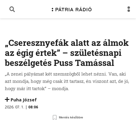
„Cseresznyefák alatt az álmok
az égig értek” – születésnapi
beszélgetés Puss Tamással
„A zenei pályámat két szemszögből lehet nézni. Van, aki
azt mondja, hogy még csak itt tartasz, én viszont azt, de jó,
hogy már itt tartok” – mondja.
Puha József
2026. 07. 1. |
08:06
Mentés későbbre