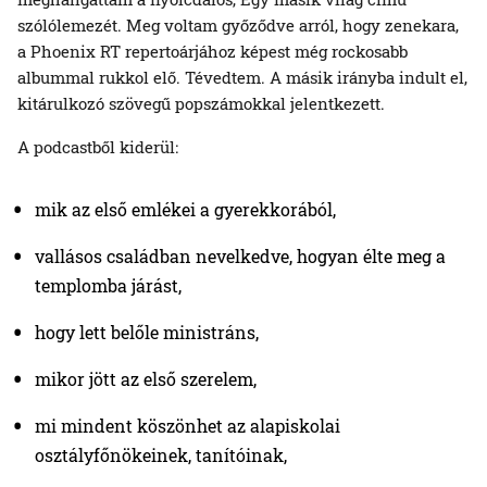
szólólemezét. Meg voltam győződve arról, hogy zenekara,
a Phoenix RT repertoárjához képest még rockosabb
albummal rukkol elő. Tévedtem. A másik irányba indult el,
kitárulkozó szövegű popszámokkal jelentkezett.
A podcastből kiderül:
mik az első emlékei a gyerekkorából,
vallásos családban nevelkedve, hogyan élte meg a
templomba járást,
hogy lett belőle ministráns,
mikor jött az első szerelem,
mi mindent köszönhet az alapiskolai
osztályfőnökeinek, tanítóinak,