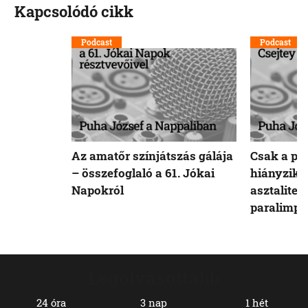
Kapcsolódó cikk
Podcast
Podcast
Az amatőr színjátszás gálája
Csak a pa
– összefoglaló a 61. Jókai
hiányzik 
Napokról
asztaliten
paralimpi
Legolvasottabb
24 óra
3 nap
1 hét