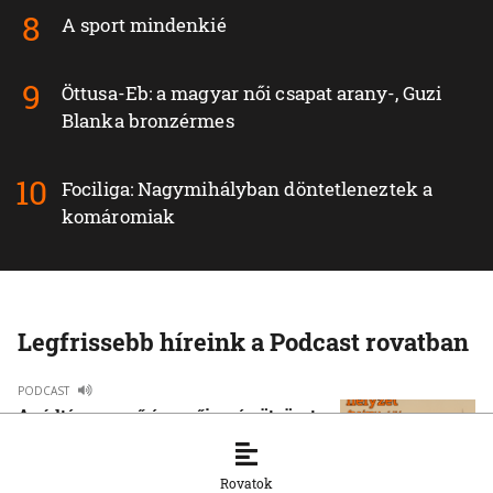
A sport mindenkié
Öttusa-Eb: a magyar női csapat arany-, Guzi
Blanka bronzérmes
Fociliga: Nagymihályban döntetleneztek a
komáromiak
Legfrissebb híreink a Podcast rovatban
PODCAST
A rúdtánc az erő és a nőiesség ötvözete
3. 8. 2026, 12:18:17
Rovatok