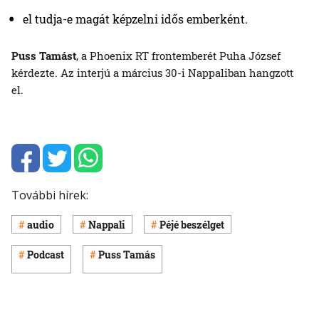
el tudja-e magát képzelni idős emberként.
Puss Tamást
, a Phoenix RT frontemberét Puha József
kérdezte. Az interjú a március 30-i Nappaliban hangzott
el.
További hírek:
audio
Nappali
Péjé beszélget
Podcast
Puss Tamás