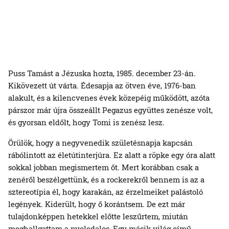
Puss Tamást a Jézuska hozta, 1985. december 23-án.
Kikövezett út várta. Édesapja az ötven éve, 1976-ban
alakult, és a kilencvenes évek közepéig működött, azóta
párszor már újra összeállt Pegazus együttes zenésze volt,
és gyorsan eldőlt, hogy Tomi is zenész lesz.
Örülök, hogy a negyvenedik születésnapja kapcsán
rábólintott az életútinterjúra. Ez alatt a röpke egy óra alatt
sokkal jobban megismertem őt. Mert korábban csak a
zenéről beszélgettünk, és a rockerekről bennem is az a
sztereotípia él, hogy karakán, az érzelmeiket palástoló
legények. Kiderült, hogy ő korántsem. De ezt már
tulajdonképpen hetekkel előtte leszűrtem, miután
meghallgattam a nyolcdalos, Egy másik világ című