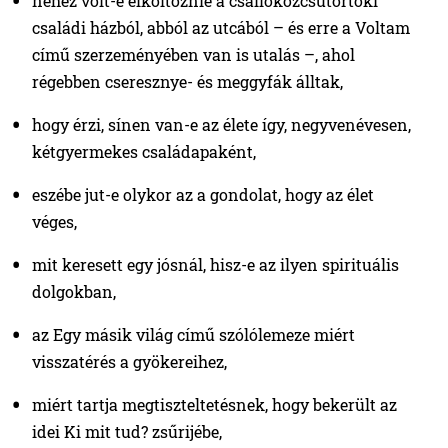
nehéz volt-e elköltöznie a csallóközcsütörtöki
családi házból, abból az utcából – és erre a Voltam
című szerzeményében van is utalás –, ahol
régebben cseresznye- és meggyfák álltak,
hogy érzi, sínen van-e az élete így, negyvenévesen,
kétgyermekes családapaként,
eszébe jut-e olykor az a gondolat, hogy az élet
véges,
mit keresett egy jósnál, hisz-e az ilyen spirituális
dolgokban,
az Egy másik világ című szólólemeze miért
visszatérés a gyökereihez,
miért tartja megtiszteltetésnek, hogy bekerült az
idei Ki mit tud? zsűrijébe,