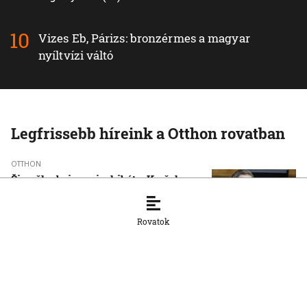
Vizes Eb, Párizs: bronzérmes a magyar
nyíltvízi váltó
Legfrissebb híreink a Otthon rovatban
OTTHON
Šimečka beismeri a hibát a Korčok-
ügyben, de tagadja az
összehasonlíthatóságot a Smerrel
Rovatok
8. 8. 2026, 15:01:07
OTTHON
Nem fog összefogni az SNS senkivel
8. 8. 2026, 13:11:21