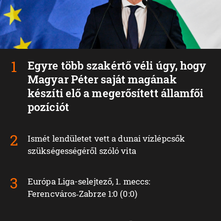
Egyre több szakértő véli úgy, hogy
Magyar Péter saját magának
készíti elő a megerősített államfői
pozíciót
Ismét lendületet vett a dunai vízlépcsők
szükségességéről szóló vita
Európa Liga-selejtező, 1. meccs:
Ferencváros‑Zabrze 1:0 (0:0)