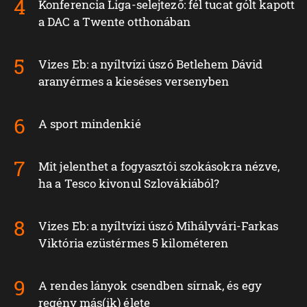
Konferencia Liga-selejtező: fél tucat gólt kapott
a DAC a Twente otthonában
Vizes Eb: a nyíltvízi úszó Betlehem Dávid
aranyérmes a kieséses versenyben
A sport mindenkié
Mit jelenthet a fogyasztói szokásokra nézve,
ha a Tesco kivonul Szlovákiából?
Vizes Eb: a nyíltvízi úszó Mihályvári-Farkas
Viktória ezüstérmes 5 kilométeren
A rendes lányok csendben sírnak, és egy
regény más(ik) élete