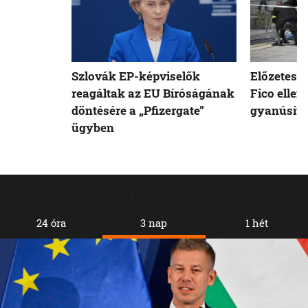
Szlovák EP-képviselők
Előzetesb
reagáltak az EU Bíróságának
Fico ellen
döntésére a „Pfizergate”
gyanúsíto
ügyben
Legolvasottabb
24 óra
3 nap
1 hét