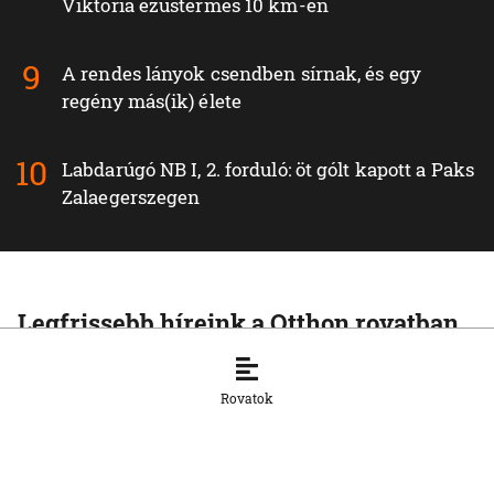
Viktória ezüstérmes 10 km-en
A rendes lányok csendben sírnak, és egy
regény más(ik) élete
Labdarúgó NB I, 2. forduló: öt gólt kapott a Paks
Zalaegerszegen
Legfrissebb híreink a Otthon rovatban
OTTHON
A mesterséges intelligencia már a
Rovatok
mentőszolgálat munkáját is segíti
6. 8. 2026, 13:56:27
OTTHON