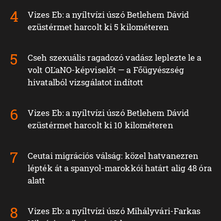
Vizes Eb: a nyíltvízi úszó Betlehem Dávid
ezüstérmet harcolt ki 5 kilométeren
Cseh szexuális ragadozó vadász leplezte le a
volt OĽaNO-képviselőt — a Főügyészség
hivatalból vizsgálatot indított
Vizes Eb: a nyíltvízi úszó Betlehem Dávid
ezüstérmet harcolt ki 10 kilométeren
Ceutai migrációs válság: közel hatvanezren
lépték át a spanyol-marokkói határt alig 48 óra
alatt
Vizes Eb: a nyíltvízi úszó Mihályvári-Farkas