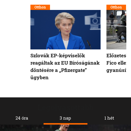
Otthon
Otthon
Szlovák EP-képviselők
Előzetesb
reagáltak az EU Bíróságának
Fico ellen
döntésére a „Pfizergate”
gyanúsíto
ügyben
Legolvasottabb
24 óra
3 nap
1 hét