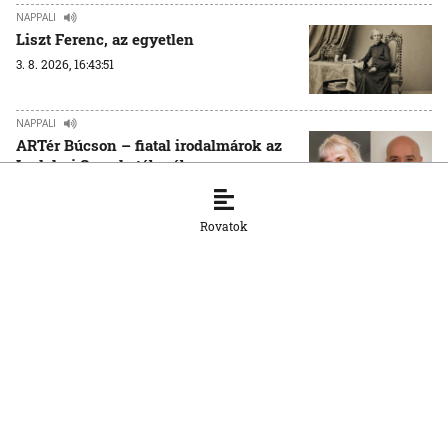
NAPPALI
Liszt Ferenc, az egyetlen
3. 8. 2026, 16:43:51
NAPPALI
ARTér Búcson – fiatal irodalmárok az
Irodalmi Szemle táborában
31. 7. 2026, 9:08:51
Rovatok
NAPPALI
Egy legenda születése – 40 éve
koncertezett Budapesten a Queen
30. 7. 2026, 9:00:20
NAPPALI
A Klapka-indulón túl – Egressy Béni
komáromi öröksége
29. 7. 2026, 13:37:39