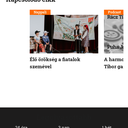
Nappali
Podcast
Élő örökség a fiatalok
A harmoni
szemével
Tibor gaz
Legolvasottabb
24 óra
3 nap
1 hét