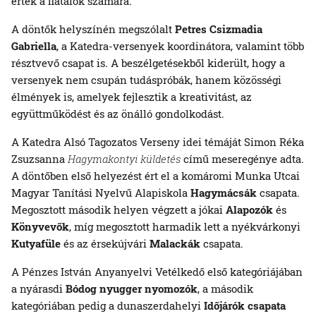
érték a fiatalok számára.
A döntők helyszínén megszólalt
Petres Csizmadia
Gabriella
, a Katedra-versenyek koordinátora, valamint több
résztvevő csapat is. A beszélgetésekből kiderült, hogy a
versenyek nem csupán tudáspróbák, hanem közösségi
élmények is, amelyek fejlesztik a kreativitást, az
együttműködést és az önálló gondolkodást.
A Katedra Alsó Tagozatos Verseny idei témáját Simon Réka
Zsuzsanna
Hagymakontyi küldetés
című meseregénye adta.
A döntőben első helyezést ért el a komáromi Munka Utcai
Magyar Tanítási Nyelvű Alapiskola
Hagymácsák
csapata.
Megosztott második helyen végzett a jókai
Alapozók
és
Könyvevők
, míg megosztott harmadik lett a nyékvárkonyi
Kutyafüle
és az érsekújvári
Malackák
csapata.
A Pénzes István Anyanyelvi Vetélkedő első kategóriájában
a nyárasdi
Bódog nyugger nyomozók
, a második
kategóriában pedig a dunaszerdahelyi
Időjárók csapata