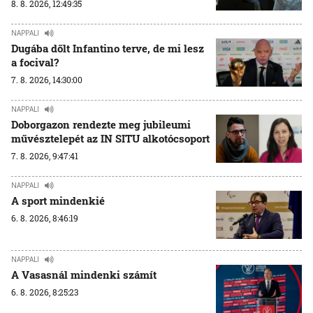
8. 8. 2026, 12:49:35
NAPPALI
Dugába dőlt Infantino terve, de mi lesz
a focival?
7. 8. 2026, 14:30:00
NAPPALI
Doborgazon rendezte meg jubileumi
művésztelepét az IN SITU alkotócsoport
7. 8. 2026, 9:47:41
NAPPALI
A sport mindenkié
6. 8. 2026, 8:46:19
NAPPALI
A Vasasnál mindenki számít
6. 8. 2026, 8:25:23