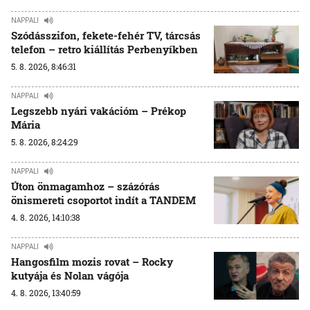
NAPPALI
Szódásszifon, fekete-fehér TV, tárcsás
telefon – retro kiállítás Perbenyíkben
5. 8. 2026, 8:46:31
NAPPALI
Legszebb nyári vakációm – Prékop
Mária
5. 8. 2026, 8:24:29
NAPPALI
Úton önmagamhoz – százórás
önismereti csoportot indít a TANDEM
4. 8. 2026, 14:10:38
NAPPALI
Hangosfilm mozis rovat – Rocky
kutyája és Nolan vágója
4. 8. 2026, 13:40:59