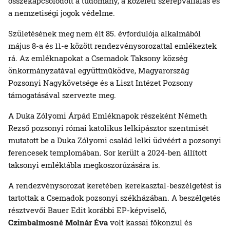
összekapcsolódott a tudomány, a közéleti szerepvállalás és
a nemzetiségi jogok védelme.
Születésének meg nem élt 85. évfordulója alkalmából
május 8-a és 11-e között rendezvénysorozattal emlékeztek
rá. Az emléknapokat a Csemadok Taksony község
önkormányzatával együttműködve, Magyarország
Pozsonyi Nagykövetsége és a Liszt Intézet Pozsony
támogatásával szervezte meg.
A Duka Zólyomi Árpád Emléknapok részeként Németh
Rezső pozsonyi római katolikus lelkipásztor szentmisét
mutatott be a Duka Zólyomi család lelki üdvéért a pozsonyi
ferencesek templomában. Sor került a 2024-ben állított
taksonyi emléktábla megkoszorúzására is.
A rendezvénysorozat keretében kerekasztal-beszélgetést is
tartottak a Csemadok pozsonyi székházában. A beszélgetés
résztvevői Bauer Edit korábbi EP-képviselő,
Czimbalmosné Molnár Éva
volt kassai főkonzul és