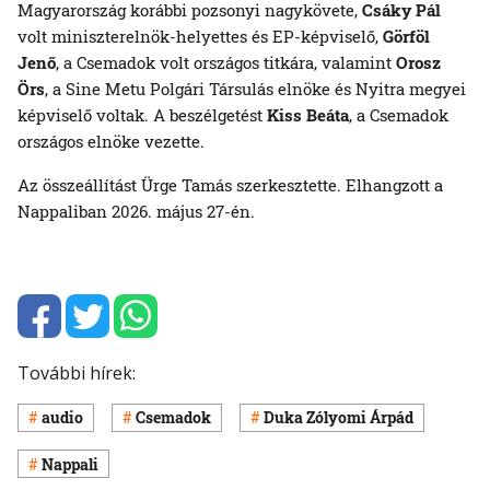
Magyarország korábbi pozsonyi nagykövete,
Csáky Pál
volt miniszterelnök-helyettes és EP-képviselő,
Görföl
Jenő
, a Csemadok volt országos titkára, valamint
Orosz
Örs
, a Sine Metu Polgári Társulás elnöke és Nyitra megyei
képviselő voltak. A beszélgetést
Kiss Beáta
, a Csemadok
országos elnöke vezette.
Az összeállítást Ürge Tamás szerkesztette. Elhangzott a
Nappaliban 2026. május 27-én.
További hírek:
audio
Csemadok
Duka Zólyomi Árpád
Nappali