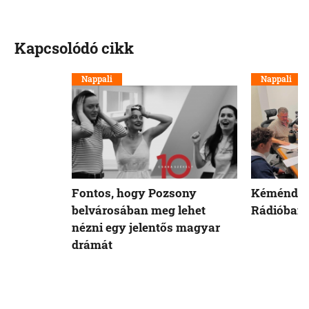
Kapcsolódó cikk
Nappali
Nappali
Fontos, hogy Pozsony
Kéméndi d
belvárosában meg lehet
Rádióban
nézni egy jelentős magyar
drámát