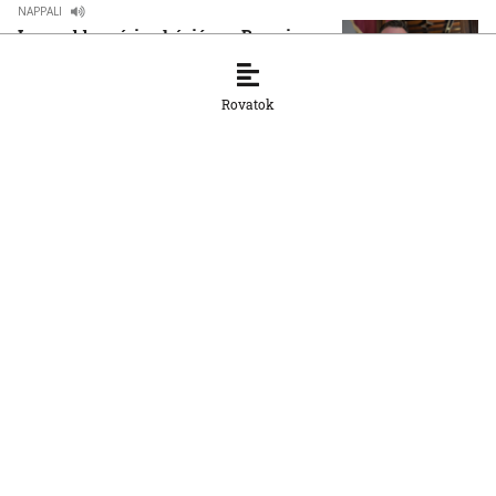
NAPPALI
Legszebb nyári vakációm – Barczi
Gyula
8. 8. 2026, 12:49:35
Rovatok
NAPPALI
Dugába dőlt Infantino terve, de mi lesz
a focival?
7. 8. 2026, 14:30:00
NAPPALI
Doborgazon rendezte meg jubileumi
művésztelepét az IN SITU alkotócsoport
7. 8. 2026, 9:47:41
NAPPALI
A sport mindenkié
6. 8. 2026, 8:46:19
NAPPALI